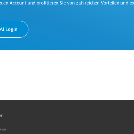
euen Account und profitieren Sie von zahlreichen Vorteilen und e
r die Bekämpfung von Armut und Ungleichheit sowie die
ltigen Wirtschaftswachstums ein.
I Login
ach
ben
er
ere