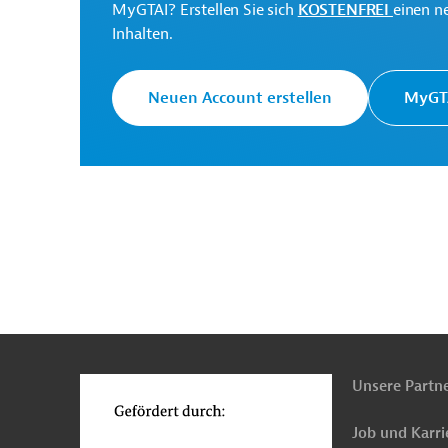
MyGTAI? Erstellen Sie sich
KOSTENFREI
einen n
Inhalten.
Afrikanische
Die AfDB setzt sich fü
Entwicklungsbank (AfDB)
Förderung eines nachha
Neuen Account erstellen
MyGTA
Federal Ministry of
Projektträger
Finance
Originaldokument:
n
Funktionen
Download
o
PRO202504281893450 (1)
Unsere Partn
(PDF; 946,9 KB)
Job und Karri