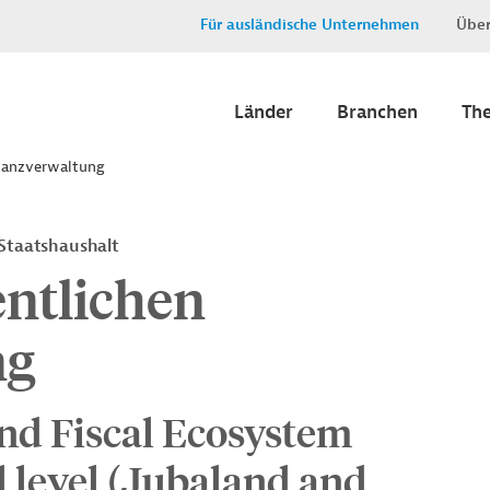
Für ausländische Unternehmen
Über
Länder
Branchen
Th
inanzverwaltung
 Staatshaushalt
entlichen
ng
nd Fiscal Ecosystem
l level (Jubaland and