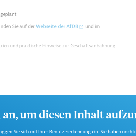
 geplant.
inden Sie auf der
Webseite der AfDB
und im
arien und praktische Hinweise zur Geschäftsanbahnung.
h an, um diesen Inhalt aufz
oggen Sie sich mit Ihrer Benutzererkennung ein. Sie haben noch 