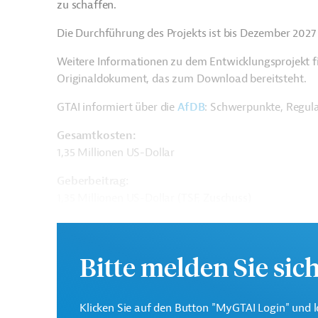
zu schaffen.
Die Durchführung des Projekts ist bis Dezember 2027
Weitere Informationen zu dem Entwicklungsprojekt f
Originaldokument, das zum Download bereitsteht.
GTAI informiert über die
AfDB
: Schwerpunkte, Regul
Gesamtkosten:
1,35 Millionen US-Dollar
Geberbeitrag:
1,35 Millionen US-Dollar (TSF, Zuschuss)
Kontaktadressen
Bitte melden Sie sic
Klicken Sie auf den Button "MyGTAI Login" und l