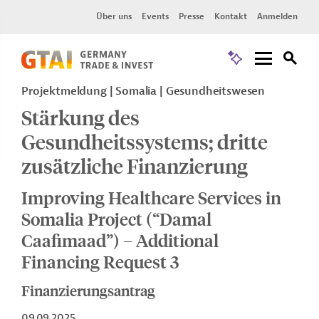
Über uns
Events
Presse
Kontakt
Anmelden
Projektmeldung
Somalia
Gesundheitswesen
Stärkung des
Gesundheitssystems; dritte
zusätzliche Finanzierung
Improving Healthcare Services in
Somalia Project (“Damal
Caafimaad”) – Additional
Financing Request 3
Finanzierungsantrag
09.09.2025