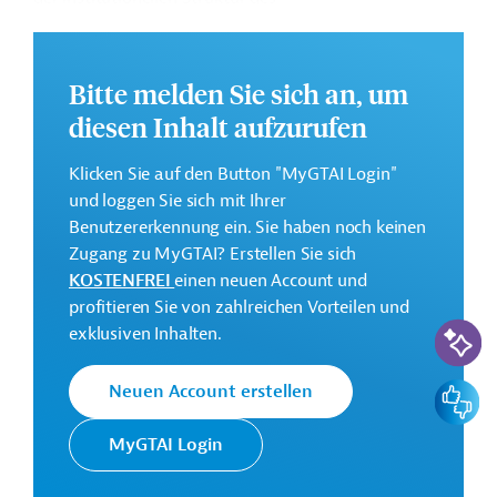
Gesundheitsministeriums.
Weitere Informationen zu dem Entwicklungsprojekt
Bitte melden Sie sich an, um
finden Sie auf der
Webseite der Weltbankgruppe
und im Originaldokument, das zum Download
diesen Inhalt aufzurufen
bereitsteht.
Klicken Sie auf den Button "MyGTAI Login"
GTAI informiert über die
W
eltbankgruppe
:
und loggen Sie sich mit Ihrer
Schwerpunkte, Regularien und praktische Hinweise zur
Benutzererkennung ein. Sie haben noch keinen
Geschäftsanbahnung.
Zugang zu MyGTAI? Erstellen Sie sich
Gesamtkosten:
KOSTENFREI
einen neuen Account und
109,25 Millionen US-Dollar
profitieren Sie von zahlreichen Vorteilen und
KI-Suc
exklusiven Inhalten.
Kontaktadressen
Feedbac
Neuen Account erstellen
MyGTAI Login
Die Weltbankgruppe ist eine der