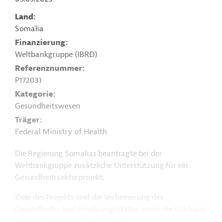
Land
Somalia
Finanzierung
Weltbankgruppe (IBRD)
Referenznummer
P172031
Kategorie
Gesundheitswesen
Träger
Federal Ministry of Health
Die Regierung Somalias beantragte bei der
Weltbankgruppe zusätzliche Unterstützung für ein
Gesundheitssektorprojekt.
Ziele des Projekts sind die Verbesserung des
Gesundheits- und Ernährungsstatus sowie die Stärkung
der institutionellen Struktur des