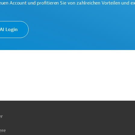
euen Account und profitieren Sie von zahlreichen Vorteilen und e
I Login
eine der weltweit größten multilateralen
onen.
ach
ben
er
ere