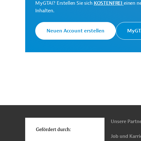
MyGTAI? Erstellen Sie sich
KOSTENFREI
einen n
Inhalten.
Neuen Account erstellen
MyGTA
Die Weltbankgruppe ist 
Weltbank
Entwicklungsorganisati
Ministry of Labor and
Projektträger
Social Affairs
n
Funktionen
Originaldokument:
o
Download
Unsere Partn
Job und Karri
PRO202508211923824 (2)