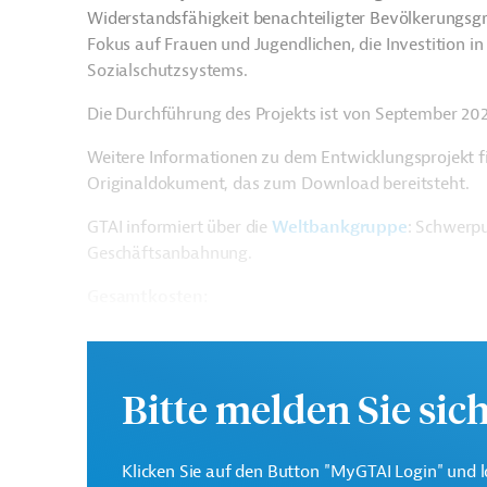
Widerstandsfähigkeit benachteiligter Bevölkerungsgr
Fokus auf Frauen und Jugendlichen, die Investition 
Sozialschutzsystems.
Die Durchführung des Projekts ist von September 20
Weitere Informationen zu dem Entwicklungsprojekt f
Originaldokument, das zum Download bereitsteht.
GTAI informiert über die
W
eltbankgruppe
: Schwerpu
Geschäftsanbahnung.
Gesamtkosten:
112 Millionen US-Dollar
Geberbeitrag:
100 Millionen US-Dollar (IDA, Zuschuss)
Bitte melden Sie sic
Kontaktadressen
Klicken Sie auf den Button "MyGTAI Login" und l