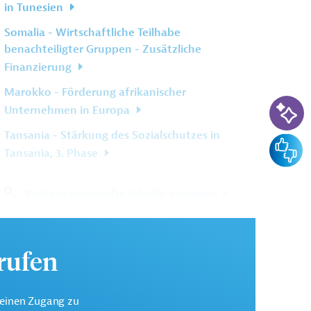
in Tunesien
Somalia - Wirtschaftliche Teilhabe
benachteiligter Gruppen - Zusätzliche
Finanzierung
Marokko - Förderung afrikanischer
KI-Su
Unternehmen in Europa
Tansania - Stärkung des Sozialschutzes in
Feedba
Tansania, 3. Phase
Weitere verwandte Inhalte anzeigen
urufen
keinen Zugang zu