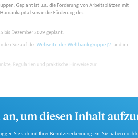
uppen. Geplant ist u.a. die Förderung von Arbeitsplätzen mit
in Humankapital sowie die Förderung des
25 bis Dezember 2029 geplant.
inden Sie auf der
Webseite der Weltbankgruppe
und im
nkte, Regularien und praktische Hinweise zur
h an, um diesen Inhalt aufz
oggen Sie sich mit Ihrer Benutzererkennung ein. Sie haben noch 