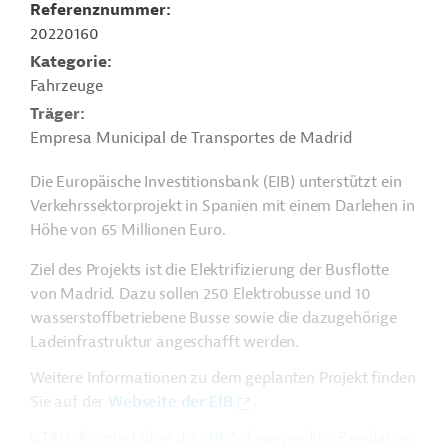
Referenznummer
20220160
Kategorie
Fahrzeuge
Träger
Empresa Municipal de Transportes de Madrid
Die Europäische Investitionsbank (EIB) unterstützt ein
Verkehrssektorprojekt in Spanien mit einem Darlehen in
Höhe von 65 Millionen Euro.
Ziel des Projekts ist die Elektrifizierung der Busflotte
von Madrid. Dazu sollen 250 Elektrobusse und 10
wasserstoffbetriebene Busse sowie die dazugehörige
Ladeinfrastruktur angeschafft werden.
Weitere Informationen zu dem geplanten Projekt finden
Sie auf der
Webseite der EIB
.
GTAI informiert über die
EIB
: Schwerpunkte, Regularien