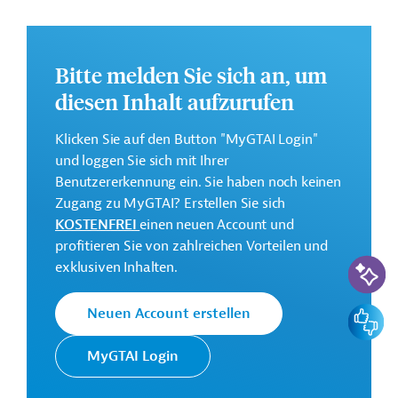
und praktische Hinweise zur Geschäftsanbahnung.
Gesamtkosten:
198 Millionen Euro (voraussichtlich)
Bitte melden Sie sich an, um
diesen Inhalt aufzurufen
Geberbeitrag:
65 Millionen Euro (voraussichtlich; Darlehen)
Klicken Sie auf den Button "MyGTAI Login"
und loggen Sie sich mit Ihrer
Kontaktadressen
Benutzererkennung ein. Sie haben noch keinen
Zugang zu MyGTAI? Erstellen Sie sich
KOSTENFREI
einen neuen Account und
profitieren Sie von zahlreichen Vorteilen und
KI-Suc
exklusiven Inhalten.
Die EIB vertritt die
wirtschaftlichen Interessen der
Feedbac
Neuen Account erstellen
Europäische
EU durch Kreditvergabe an alle
Investitionsbank
Mitgliedsländer und unterstützt
MyGTAI Login
(EIB)
die Entwicklungs- und
Kooperationspolitik der EU mit