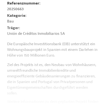
Referenznummer
20250663
Kategorie
Bau
Träger
Unión de Créditos Inmobiliarios SA
Die Europäische Investitionsbank (EIB) unterstützt ein
Wohnungsbauprojekt in Spanien mit einem Darlehen in
Höhe von 150 Millionen Euro.
Ziel des Projekts ist es, den Neubau von Wohnhäusern,
umweltfreundliche Immobilienkredite und
energieeffiziente Gebäudesanierungen zu finanzieren,
die in Spanien und Portugal von Privatpersonen und
Eigentümergemeinschaften durchgeführt werden
sollen.
Weitere Informationen zu dem geplanten Projekt finden