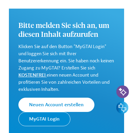
Sie auf der
Webseite der EIB
.
GTAI informiert über die
EIB
: Schwerpunkte, Regularien
und praktische Hinweise zur Geschäftsanbahnung.
Bitte melden Sie sich an, um
Gesamtkosten:
diesen Inhalt aufzurufen
k. A.
Klicken Sie auf den Button "MyGTAI Login"
Geberbeitrag:
und loggen Sie sich mit Ihrer
150 Millionen Euro (voraussichtlich; Darlehen)
Benutzererkennung ein. Sie haben noch keinen
Zugang zu MyGTAI? Erstellen Sie sich
Kontaktadressen
KOSTENFREI
einen neuen Account und
profitieren Sie von zahlreichen Vorteilen und
KI-Suc
exklusiven Inhalten.
Feedbac
Neuen Account erstellen
Die EIB vertritt die
wirtschaftlichen Interessen der
MyGTAI Login
Europäische
EU durch Kreditvergabe an alle
Investitionsbank
Mitgliedsländer und unterstützt