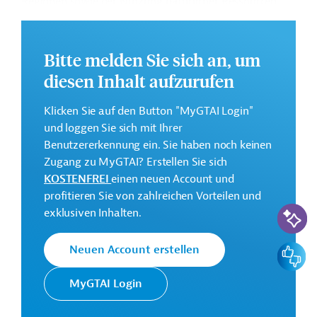
Regionen sowie der Nutzung natürlicher Ressourcen.
Ferner sollen kleine und mittlere Unternehmen
gefördert werden.
Bitte melden Sie sich an, um
Weitere Informationen zu dem geplanten Projekt finden
diesen Inhalt aufzurufen
Sie auf der
Webseite der EIB.
GTAI informiert über die
EIB
: Schwerpunkte, Regularien
Klicken Sie auf den Button "MyGTAI Login"
und praktische Hinweise zur Geschäftsanbahnung.
und loggen Sie sich mit Ihrer
Benutzererkennung ein. Sie haben noch keinen
Gesamtkosten:
Zugang zu MyGTAI? Erstellen Sie sich
727 Millionen Euro (voraussichtlich)
KOSTENFREI
einen neuen Account und
Geberbeitrag:
profitieren Sie von zahlreichen Vorteilen und
245 Millionen Euro (voraussichtlich; Darlehen)
KI-Suc
exklusiven Inhalten.
Kontaktadressen
Feedbac
Neuen Account erstellen
MyGTAI Login