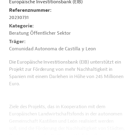
Europäische Investitionsbank (EIB)
Referenznummer
20230731
Kategorie
Beratung Öffentlicher Sektor
Träger
Comunidad Autonoma de Castilla y Leon
Die Europäische Investitionsbank (EIB) unterstützt ein
Projekt zur Förderung von mehr Nachhaltigkeit in
Spanien mit einem Darlehen in Höhe von 245 Millionen
Euro.
Ziele des Projekts, das in Kooperation mit dem
Europäischen Landwirtschaftsfonds in der autonomen
Gemeinschaft Kastilien und León realisiert werden
soll, sind die Förderung der Nachhaltigkeit von Städten,