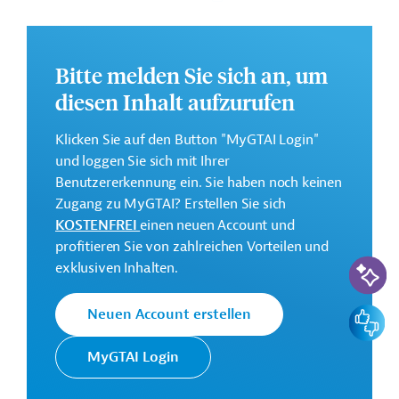
Gesamtkosten:
212 Millionen Euro (voraussichtlich)
Bitte melden Sie sich an, um
Geberbeitrag:
diesen Inhalt aufzurufen
100 Millionen Euro (voraussichtlich; Darlehen)
Klicken Sie auf den Button "MyGTAI Login"
Kontaktadressen
und loggen Sie sich mit Ihrer
Benutzererkennung ein. Sie haben noch keinen
Zugang zu MyGTAI? Erstellen Sie sich
KOSTENFREI
einen neuen Account und
Die EIB vertritt die
profitieren Sie von zahlreichen Vorteilen und
wirtschaftlichen Interessen der EU
KI-Suc
exklusiven Inhalten.
Europäische
durch Kreditvergabe an alle
Investitionsbank
Mitgliedsländer und unterstützt
Feedbac
Neuen Account erstellen
(EIB)
die Entwicklungs- und
Kooperationspolitik der EU mit
MyGTAI Login
Investitionen in Drittstaaten.