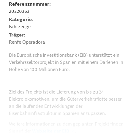
Referenznummer
20220363
Kategorie
Fahrzeuge
Träger
Renfe Operadora
Die Europäische Investitionsbank (EIB) unterstützt ein
Verkehrssektorprojekt in Spanien mit einem Darlehen in
Höhe von 100 Millionen Euro.
Ziel des Projekts ist die Lieferung von bis zu 24
Elektrolokomotiven, um die Güterverkehrsflotte besser
an die laufenden Entwicklungen der
Eisenbahninfrastruktur in Spanien anzupassen.
Weitere Informationen zu dem geplanten Projekt finden
Sie auf der
Webseite der EIB
.