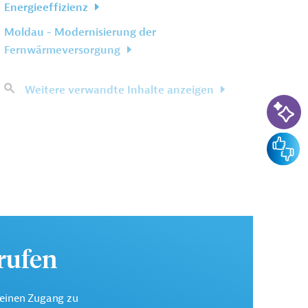
Energieeffizienz
Moldau - Modernisierung der
Fernwärmeversorgung
Weitere verwandte Inhalte anzeigen
KI-Su
Feedba
urufen
keinen Zugang zu