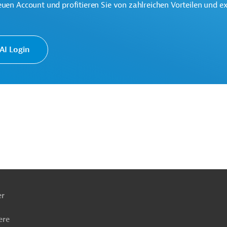
euen Account und profitieren Sie von zahlreichen Vorteilen und e
ergieeffizienz
Wärmeversorgung
I Login
ach
ben
er
ere