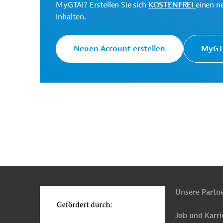
MyGTAI? Erstellen Sie sich
KOSTENFREI
einen n
Inhalten.
Spanien
Hochbau
Baunebengewerbe
En
Neuen Account erstellen
MyGTA
Luft-, Klimaschutz
Projekte
n
Funktionen
o
Unsere Partn
Job und Karri