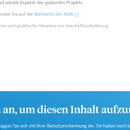
und soziale Aspekte des geplanten Projekts.
inden Sie auf der
Webseite der ADB.
rien und praktische Hinweise zur Geschäftsanbahnung.
h an, um diesen Inhalt aufz
oggen Sie sich mit Ihrer Benutzererkennung ein. Sie haben noch 
te multilaterale Finanzierungsinstitution für Projekte in der