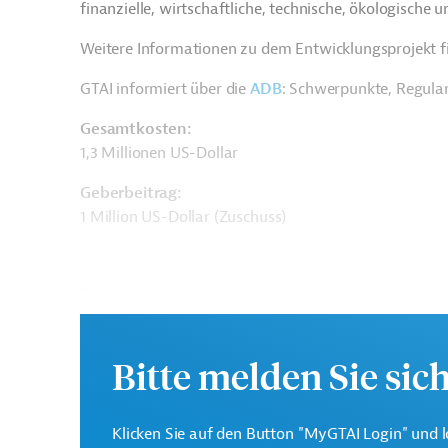
finanzielle, wirtschaftliche, technische, ökologische 
Weitere Informationen zu dem Entwicklungsprojekt f
GTAI informiert über die
ADB
: Schwerpunkte, Regula
Gesamtkosten:
1,3 Millionen US-Dollar
Geberbeitrag:
1 Million US-Dollar (Zuschuss)
Kontaktadresse
Bitte melden Sie sic
Asiatische
Klicken Sie auf den Button "MyGTAI Login" und l
Die ADB ist die wichtigs
Entwicklungsbank (ADB)