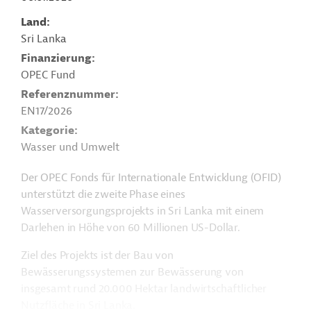
Land
Sri Lanka
Finanzierung
OPEC Fund
Referenznummer
EN17/2026
Kategorie
Wasser und Umwelt
Der OPEC Fonds für Internationale Entwicklung (OFID)
unterstützt die zweite Phase eines
Wasserversorgungsprojekts in Sri Lanka mit einem
Darlehen in Höhe von 60 Millionen US-Dollar.
Ziel des Projekts ist der Bau von
Bewässerungssystemen zur Bewässerung von
insgesamt rund 20.000 Hektar landwirtschaftlicher
Nutzfläche in Sri Lanka.