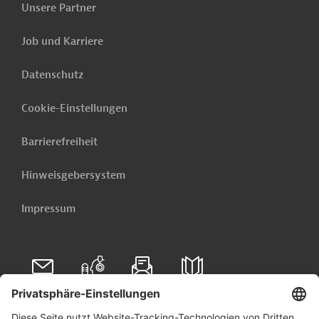
Verwandte Inhalte
Unsere Partner
Dies könnte Sie auch interessieren:
Job und Karriere
Sri Lanka - Modernisierung der Wasserversorgung
zugunsten der Landwirtschaft, 2. Phase
Datenschutz
Weitere verwandte Inhalte anzeigen
Cookie-Einstellungen
Barrierefreiheit
Hinweisgebersystem
Impressum
Folgen Sie uns auf