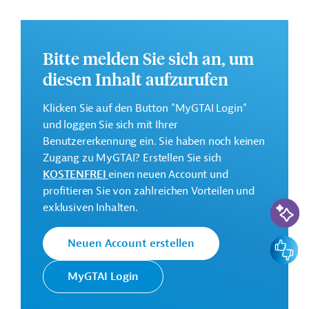
Weitere Informationen zu dem Entwicklungsprojekt
finden Sie auf der
Webseite des OFID
.
Bitte melden Sie sich an, um
Gesamtkosten:
diesen Inhalt aufzurufen
462,87 Millionen US-Dollar
Geberbeitrag:
Klicken Sie auf den Button "MyGTAI Login"
60 Millionen US-Dollar (Darlehen)
und loggen Sie sich mit Ihrer
Benutzererkennung ein. Sie haben noch keinen
Kontaktadresse
Zugang zu MyGTAI? Erstellen Sie sich
KOSTENFREI
einen neuen Account und
profitieren Sie von zahlreichen Vorteilen und
KI-Suc
exklusiven Inhalten.
Der OPEC Fonds für Internationale
Feedbac
Neuen Account erstellen
Entwicklung wurde von den
OPEC Fonds
Mitgliedstaaten der Organisation
MyGTAI Login
erdölexportierender Länder zur
Finanzierung von Entwicklungshilfe