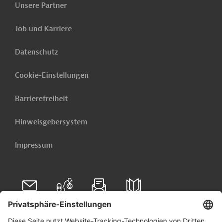
Tiefbau, Infrastrukturbau
Unsere Partner
Architektur, Ingenieurdienstleistungen
Job und Karriere
Unternehmensberatung
Projekte
Datenschutz
Cookie-Einstellungen
Tenders & Projects daily
Unser E-Mail-Service liefert Ihnen täglich
Barrierefreiheit
die neuesten öffentlichen Ausschreibungen und Projekte
aus der ganzen Welt - direkt in Ihr Postfach.
Hinweisgebersystem
Jetzt einrichten lassen
Impressum
Folgen Sie uns auf