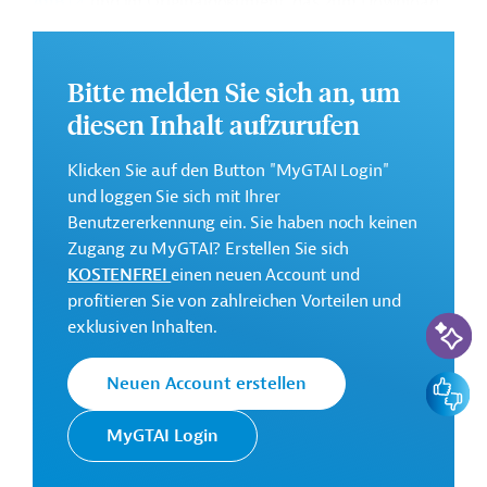
AIIB
und im Originaldokument, das zum Download
bereitsteht.
GTAI informiert über die
AIIB
: Schwerpunkte,
Bitte melden Sie sich an, um
Regularien und praktische Hinweise zur
diesen Inhalt aufzurufen
Geschäftsanbahnung.
Gesamtkosten:
Klicken Sie auf den Button "MyGTAI Login"
144 Millionen US-Dollar
und loggen Sie sich mit Ihrer
Benutzererkennung ein. Sie haben noch keinen
Geberbeitrag:
Zugang zu MyGTAI? Erstellen Sie sich
20 Millionen US-Dollar (Darlehen; beantragt)
KOSTENFREI
einen neuen Account und
profitieren Sie von zahlreichen Vorteilen und
Kontaktadressen
KI-Suc
exklusiven Inhalten.
Feedbac
Neuen Account erstellen
MyGTAI Login
Asiatische
Ziel der AIIB ist die nachhaltige
Infrastruktur-
wirtschaftliche Entwicklung der