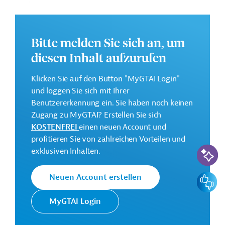
geplant.
Weitere Informationen zu dem Entwicklungsprojekt
finden Sie auf der
Webseite der Weltbankgruppe
Bitte melden Sie sich an, um
und im Originaldokument, das zum Download
diesen Inhalt aufzurufen
bereitsteht.
GTAI informiert über die
W
eltbankgruppe
:
Klicken Sie auf den Button "MyGTAI Login"
Schwerpunkte, Regularien und praktische Hinweise zur
und loggen Sie sich mit Ihrer
Geschäftsanbahnung.
Benutzererkennung ein. Sie haben noch keinen
Zugang zu MyGTAI? Erstellen Sie sich
Gesamtkosten:
KOSTENFREI
einen neuen Account und
50 Millionen US-Dollar
profitieren Sie von zahlreichen Vorteilen und
KI-Suc
Geberbeitrag:
exklusiven Inhalten.
50 Millionen US-Dollar (IDA, Kredit)
Feedbac
Neuen Account erstellen
Kontaktadressen
MyGTAI Login