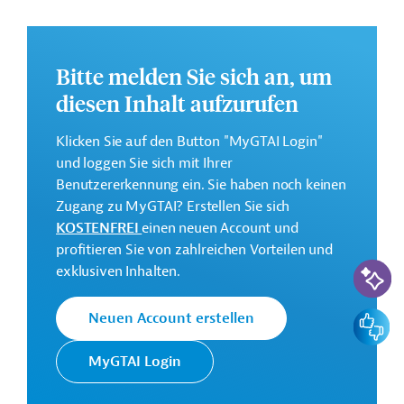
Förderung einer nachhaltigen Abfallwirtschaft;
Annex 2: Förderung eines umweltfreundlichen
Wirtschaftswachstums durch nachhaltige
Bitte melden Sie sich an, um
landwirtschaftliche Verfahren;
diesen Inhalt aufzurufen
Annex 3: Stärkung der Zivilgesellschaft als Akteure
von Entwicklung und Regierungsführung;
Klicken Sie auf den Button "MyGTAI Login"
Annex 4: Kooperationsfazilität für Sri Lanka -
und loggen Sie sich mit Ihrer
Strategische Kommunikation.
Benutzererkennung ein. Sie haben noch keinen
Zugang zu MyGTAI? Erstellen Sie sich
Dieses Projekt gehört zu der
EU-
KOSTENFREI
einen neuen Account und
Konnektivitätsinitiative Global Gateway
.
profitieren Sie von zahlreichen Vorteilen und
KI-Suc
Weitere Informationen über das
exklusiven Inhalten.
Jahresaktionsprogramm finden Sie in den
Originaldokumenten, die zum Download bereitstehen.
Feedbac
Neuen Account erstellen
Bei Fragen wenden Sie sich bitte an das Brüsseler Büro
MyGTAI Login
von Germany Trade & Invest unter projekte@gtai.de.
Gesamtkosten: