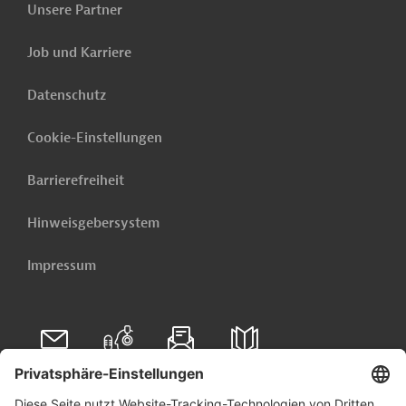
Unsere Partner
PRO202407301806946 (1)
(PDF; 378,6 KB)
Job und Karriere
PRO202407301806946 - Annex 1
(PDF; 796,5 KB)
Datenschutz
PRO202407301806946 - Annex 2
Cookie-Einstellungen
(PDF; 678,9 KB)
Barrierefreiheit
PRO202407301806946 - Annex 3
(PDF; 617,0 KB)
Hinweisgebersystem
PRO202407301806946 - Annex 4
(PDF; 572,9 KB)
Impressum
Sri Lanka
Natur- und Artenschutz, Ressourcenschonung
Folgen Sie uns auf