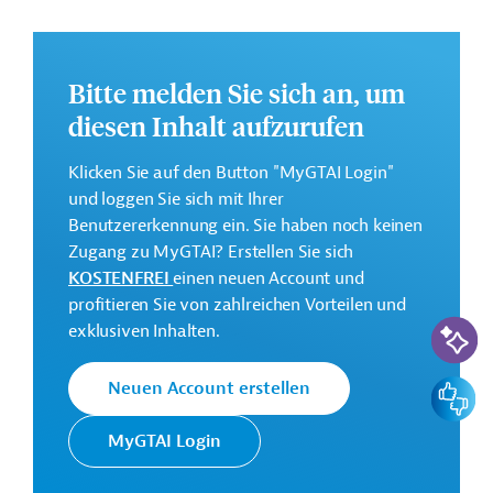
Weitere Informationen zu dem gepanten
Entwicklungsprojekt finden Sie auf der
Webseite der
ADB
.
Bitte melden Sie sich an, um
GTAI informiert über die
ADB
: Schwerpunkte,
diesen Inhalt aufzurufen
Regularien und praktische Hinweise zur
Geschäftsanbahnung.
Klicken Sie auf den Button "MyGTAI Login"
und loggen Sie sich mit Ihrer
Geberbeitrag:
Benutzererkennung ein. Sie haben noch keinen
100 Millionen US-Dollar (Darlehen)
Zugang zu MyGTAI? Erstellen Sie sich
0,5 Millionen US-Dollar (Zuschuss)
KOSTENFREI
einen neuen Account und
profitieren Sie von zahlreichen Vorteilen und
Kontaktadressen
KI-Suc
exklusiven Inhalten.
Feedbac
Neuen Account erstellen
MyGTAI Login
Die ADB ist die wichtigste
Asiatische
multilaterale