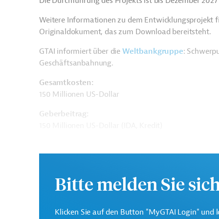
Die Durchführung des Projekts ist bis Dezember 2027
Weitere Informationen zu dem Entwicklungsprojekt f
Originaldokument, das zum Download bereitsteht.
GTAI informiert über die
W
eltbankgruppe
: Schwerpu
Geschäftsanbahnung.
Gesamtkosten:
150 Millionen US-Dollar
Geberbeitrag:
150 Millionen US-Dollar (IDA, Kredit)
Kontaktadressen
Bitte melden Sie sic
Klicken Sie auf den Button "MyGTAI Login" und l