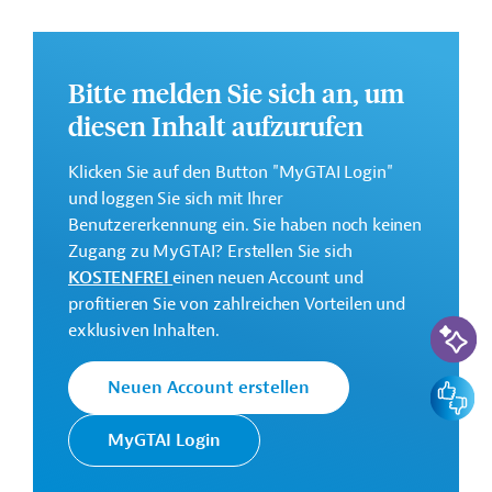
ausgelegt.
Weitere Informationen zu dem Entwicklungsprojekt
finden Sie auf der
Webseite der JICA
.
Bitte melden Sie sich an, um
diesen Inhalt aufzurufen
GTAI informiert über die
JICA
: Schwerpunkte,
Regularien und praktische Hinweise zur
Klicken Sie auf den Button "MyGTAI Login"
Geschäftsanbahnung.
und loggen Sie sich mit Ihrer
Benutzererkennung ein. Sie haben noch keinen
Kontaktadressen
Zugang zu MyGTAI? Erstellen Sie sich
KOSTENFREI
einen neuen Account und
profitieren Sie von zahlreichen Vorteilen und
KI-Suc
exklusiven Inhalten.
Die JICA setzt die Finanzielle
Feedbac
Neuen Account erstellen
Zusammenarbeit (FZ) Japans im
Japan
Auftrag der Regierung um. Ziele der
International
MyGTAI Login
Agentur sind die Unterstützung des
Cooperation
sozioökonomischen Wachstums in
Agency (JICA)