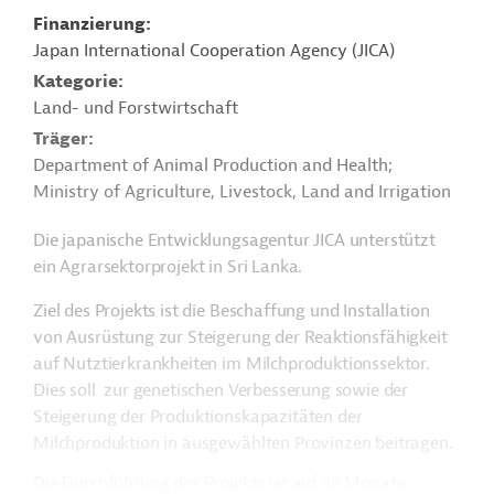
Finanzierung
Japan International Cooperation Agency (JICA)
Kategorie
Land- und Forstwirtschaft
Träger
Department of Animal Production and Health;
Ministry of Agriculture, Livestock, Land and Irrigation
Die japanische Entwicklungsagentur JICA unterstützt
ein Agrarsektorprojekt in Sri Lanka.
Ziel des Projekts ist die Beschaffung und Installation
von Ausrüstung zur Steigerung der Reaktionsfähigkeit
auf Nutztierkrankheiten im Milchproduktionssektor.
Dies soll zur genetischen Verbesserung sowie der
Steigerung der Produktionskapazitäten der
Milchproduktion in ausgewählten Provinzen beitragen.
Die Durchführung des Projekts ist auf 36 Monate