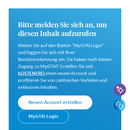
(Multiannual Action Plan/MAAP) für Subsahara- Afrika
ist in sieben Schwerpunktbereiche unterteilt:
Stärkung des Zugangs zu Arzneimitteln, Impfstoffen
Bitte melden Sie sich an, um
und Gesundheitstechnologien, Steigerung der
diesen Inhalt aufzurufen
regionalen Produktionskapazitäten sowie
Verbesserung der allgemeinen
Klicken Sie auf den Button "MyGTAI Login"
Gesundheitsversorgung;
und loggen Sie sich mit Ihrer
Stärkung des afrikanischen Gesundheitssystems mit
Benutzererkennung ein. Sie haben noch keinen
dem Fokus auf die Verfügbarkeit von Hilfsmitteln
Zugang zu MyGTAI? Erstellen Sie sich
zur Bekämpfung der Covid-19-Pandemie;
KOSTENFREI
einen neuen Account und
Förderung von Investitionen und Stärkung von
profitieren Sie von zahlreichen Vorteilen und
KI-Suc
Fachkompetenzen zum Aufbau der Infrastruktur für
exklusiven Inhalten.
eine nachhaltige Entwicklung;
Förderung und Schaffung von fairen Arbeitsplätzen
Feedbac
Neuen Account erstellen
sowie eines integrativen und nachhaltigen
Wachstums;
MyGTAI Login
Bereitstellung von Soforthilfen, Stärkung des
Schutzes und der Förderung von nachhaltigen