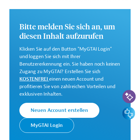
Förder- und Beratungsmöglichkeiten beim Schritt nach
Südafrika vorgestellt und Kontaktadressen aufgelistet.
Die Broschüre ist eine Gemeinschaftspublikation der
Bitte melden Sie sich an, um
Deutschen Gesellschaft für Internationale
diesen Inhalt aufzurufen
Zusammenarbeit, der Deutschen Industrie- und
Handelskammer für das südliche Afrika und von
Klicken Sie auf den Button "MyGTAI Login"
Germany Trade & Invest.
und loggen Sie sich mit Ihrer
Benutzererkennung ein. Sie haben noch keinen
Zugang zu MyGTAI? Erstellen Sie sich
KOSTENFREI
einen neuen Account und
profitieren Sie von zahlreichen Vorteilen und
KI-Suc
exklusiven Inhalten.
Feedbac
Neuen Account erstellen
MyGTAI Login