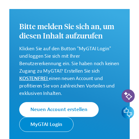
vorgesehen.
Die Durchführung des Projekts ist bis Mai 2030 geplant.
Weitere Informationen zu dem Entwicklungsprojekt
Bitte melden Sie sich an, um
finden Sie auf der
Webseite der Weltbankgruppe
diesen Inhalt aufzurufen
und im Originaldokument, das zum Download
bereitsteht.
Klicken Sie auf den Button "MyGTAI Login"
und loggen Sie sich mit Ihrer
GTAI informiert über die
W
eltbankgruppe
:
Benutzererkennung ein. Sie haben noch keinen
Schwerpunkte, Regularien und praktische Hinweise zur
Zugang zu MyGTAI? Erstellen Sie sich
Geschäftsanbahnung.
KOSTENFREI
einen neuen Account und
Gesamtkosten:
profitieren Sie von zahlreichen Vorteilen und
40 Millionen US-Dollar
KI-Suc
exklusiven Inhalten.
Geberbeitrag:
40 Millionen US-Dollar (IDA, Zuschuss)
Feedbac
Neuen Account erstellen
MyGTAI Login
Kontaktadressen