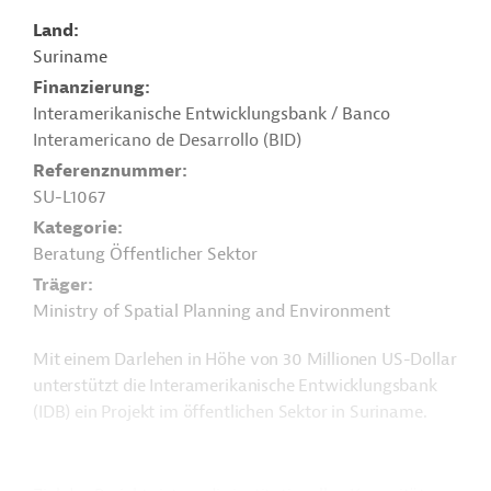
Land
Suriname
Finanzierung
Interamerikanische Entwicklungsbank / Banco
Interamericano de Desarrollo (BID)
Referenznummer
SU-L1067
Kategorie
Beratung Öffentlicher Sektor
Träger
Ministry of Spatial Planning and Environment
Mit einem Darlehen in Höhe von 30 Millionen US-Dollar
unterstützt die Interamerikanische Entwicklungsbank
(IDB) ein Projekt im öffentlichen Sektor in Suriname.