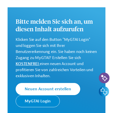
Ziel des Projekts ist es, die institutionellen Kapazitäten
des Ministeriums für Umwelt und Raumplanung
(Ministerie van Ruimtelijke Ordening en Milieu)
und der
Nationalen Umweltbehörde (
Nationale Milieu
Bitte melden Sie sich an, um
Autoriteit) im Bereich der Raumplanung,
diesen Inhalt aufzurufen
Flächennutzung und Umweltregulierung zu stärken.
Klicken Sie auf den Button "MyGTAI Login"
Weitere Informationen zu dem Entwicklungsprojekt
und loggen Sie sich mit Ihrer
finden Sie auf der
Webseite der IDB
und im
Benutzererkennung ein. Sie haben noch keinen
Originaldokument, das zum Download bereitsteht.
Zugang zu MyGTAI? Erstellen Sie sich
GTAI informiert über die
IDB
: Schwerpunkte, Regularien
KOSTENFREI
einen neuen Account und
und praktische Hinweise zur Geschäftsanbahnung.
profitieren Sie von zahlreichen Vorteilen und
KI-Suc
exklusiven Inhalten.
Gesamtkosten:
30 Millionen US-Dollar
Feedbac
Neuen Account erstellen
Geberbeitrag:
30 Millionen US-Dollar (Darlehen)
MyGTAI Login
Kontaktadressen