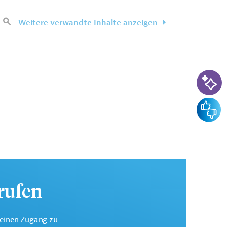
Weitere verwandte Inhalte anzeigen
KI-Su
Feedba
urufen
keinen Zugang zu