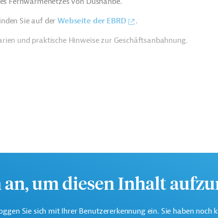
u des Fernwärmenetzes von Dushanbe.
inden Sie auf der
Webseite der EBRD
.
arien und praktische Hinweise zur Geschäftsanbahnung.
h an, um diesen Inhalt aufz
estitionsvorhaben in Mitteleuropa, Zentralasien und im
oggen Sie sich mit Ihrer Benutzererkennung ein. Sie haben noch 