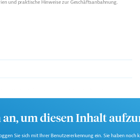
rien und praktische Hinweise zur Geschäftsanbahnung.
te multilaterale Finanzierungsinstitution für Projekte in der
k.
h an, um diesen Inhalt aufz
oggen Sie sich mit Ihrer Benutzererkennung ein. Sie haben noch 