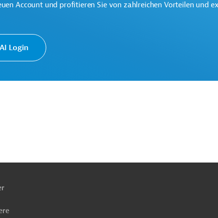
euen Account und profitieren Sie von zahlreichen Vorteilen und e
r-Personen-Nahverkehr (ÖPNV)
I Login
ifend
Energiespeicherung, Batterien
rojekte
ach
ben
er
ere