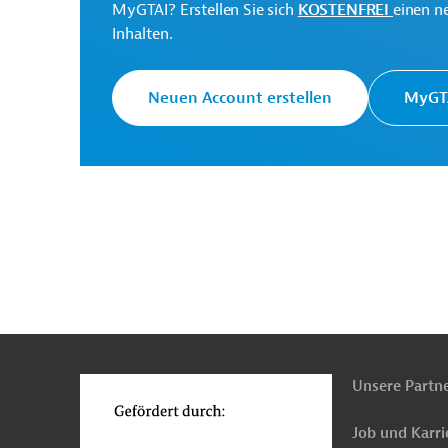
MyGTAI? Erstellen Sie sich
KOSTENFREI
einen n
Inhalten.
Tadschikistan
Elektromobilität
Öffentliche
Neuen Account erstellen
MyGTA
Tiefbau, Infrastrukturbau
Elektronik, übergre
Straßenverkehr
Ladesäuleninfrastruktur
P
n
Funktionen
o
Unsere Partn
Job und Karri