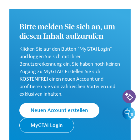
Stärkung der institutionellen Kapazitäten des
Ministeriums für Energie und Wasserressourcen
(MEWR), die Bereitstellung von Fachwissen und
Bitte melden Sie sich an, um
Schulungen sowie die Förderung von Maßnahmen zur
Energieeffizienz und zur Diversifizierung der
diesen Inhalt aufzurufen
Energiequellen, einschließlich der Nutzung erneuerbarer
Energien.
Klicken Sie auf den Button "MyGTAI Login"
und loggen Sie sich mit Ihrer
Weitere Informationen über das
Benutzererkennung ein. Sie haben noch keinen
Jahresaktionsprogramm finden Sie in den
Zugang zu MyGTAI? Erstellen Sie sich
Originaldokumenten, die zum Download bereitstehen.
KOSTENFREI
einen neuen Account und
Bei Fragen wenden Sie sich bitte an das Brüsseler Büro
profitieren Sie von zahlreichen Vorteilen und
KI-Suc
von Germany Trade & Invest unter bruessel@gtai.de.
exklusiven Inhalten.
Gesamtkosten:
Feedbac
Neuen Account erstellen
15 Millionen Euro
MyGTAI Login
Kontaktadresse