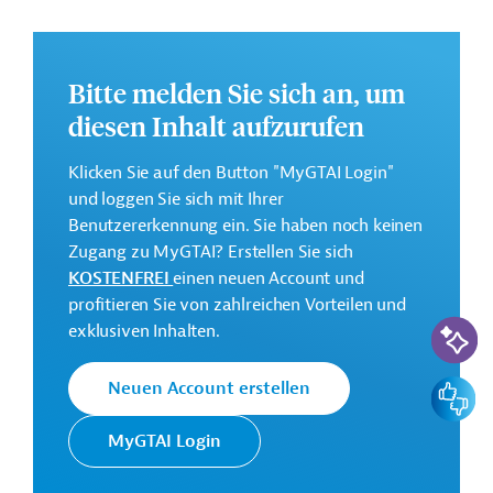
Integrative grüne und digitale Wirtschaft:
umweltfreundliche Landwirtschaft, Förderung des
Privatsektors und Einführung neuer
Bitte melden Sie sich an, um
kohlenstoffarmer Technologien;
diesen Inhalt aufzurufen
Menschliche Entwicklung, insbesondere die
Förderung einer flächendeckenden
Klicken Sie auf den Button "MyGTAI Login"
Gesundheitsversorgung;
und loggen Sie sich mit Ihrer
Effiziente und klimaresistente Bewirtschaftung der
Benutzererkennung ein. Sie haben noch keinen
natürlichen Ressourcen, insbesondere Entwicklung
Zugang zu MyGTAI? Erstellen Sie sich
und Umsetzung einer soliden Umweltschutzpolitik.
KOSTENFREI
einen neuen Account und
profitieren Sie von zahlreichen Vorteilen und
Weitere Informationen über das
KI-Suc
exklusiven Inhalten.
Mehrjahresrichtprogramm finden Sie in dem
Originaldokument, das zum Download bereitsteht.
Feedbac
Neuen Account erstellen
Bei Fragen wenden Sie sich bitte an das Brüsseler Büro
von Germany Trade & Invest unter bruessel@gtai.de.
MyGTAI Login
Gesamtkosten: