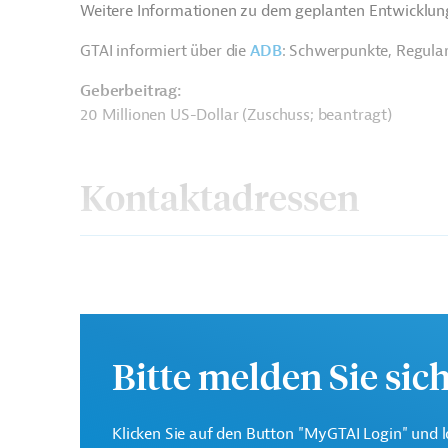
Weitere Informationen zu dem geplanten Entwicklung
GTAI informiert über die
ADB
: Schwerpunkte, Regula
Geberbeitrag:
20 Millionen US-Dollar (Zuschuss; beantragt)
Kontaktadressen
Asiatische
Die ADB ist die wichtigs
Entwicklungsbank (ADB)
Region Asien und Pazifi
Bitte melden Sie sic
Agency for Social
Klicken Sie auf den Button "MyGTAI Login" und l
Projektträger