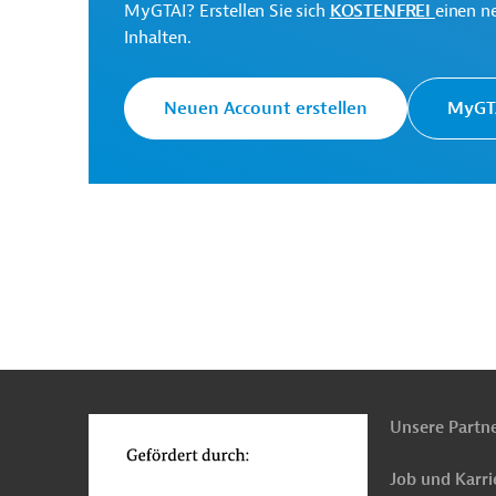
Insurance and Pensions
MyGTAI? Erstellen Sie sich
KOSTENFREI
einen n
Inhalten.
Tadschikistan
Sozialversicherung
Öffentlic
Neuen Account erstellen
MyGTA
Software
E-Government
Projekte
n
Funktionen
o
Unsere Partn
Job und Karri