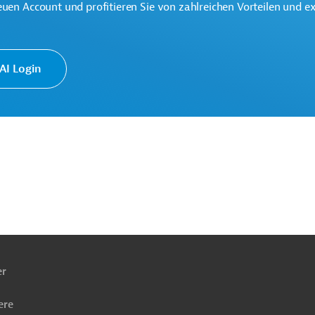
euen Account und profitieren Sie von zahlreichen Vorteilen und e
he Verwaltung und Regierung
Soziale Entwicklung
I Login
ach
ben
er
ere