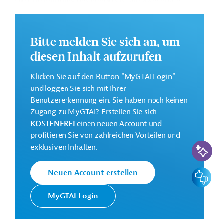
Die Durchführung des Projekts ist auf 48 Monate
ausgelegt.
Weitere Informationen zu dem Entwicklungsprojekt
Bitte melden Sie sich an, um
finden Sie auf der
Webseite der JICA
.
diesen Inhalt aufzurufen
GTAI informiert über die
JICA
: Schwerpunkte,
Regularien und praktische Hinweise zur
Klicken Sie auf den Button "MyGTAI Login"
Geschäftsanbahnung.
und loggen Sie sich mit Ihrer
Benutzererkennung ein. Sie haben noch keinen
Kontaktadressen
Zugang zu MyGTAI? Erstellen Sie sich
KOSTENFREI
einen neuen Account und
profitieren Sie von zahlreichen Vorteilen und
KI-Suc
exklusiven Inhalten.
Die JICA setzt die Finanzielle
Feedbac
Neuen Account erstellen
Zusammenarbeit (FZ) Japans im
Japan
Auftrag der Regierung um. Ziele der
MyGTAI Login
International
Agentur sind die Unterstützung des
Cooperation
sozioökonomischen Wachstums in