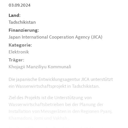
03.09.2024
Land
Tadschikistan
Finanzierung
Japan International Cooperation Agency (JICA)
Kategorie
Elektronik
Träger
Khojagii Manziliyu Kommunali
Die japanische Entwicklungsagentur JICA unterstützt
ein Wasserwirtschaftsprojekt in Tadschikistan.
Ziel des Projekts ist die Unterstützung von
Wasserwirtschaftsbetrieben bei der Planung der
Installation von Messgeräten in den Regionen
Pyanj,
Khamadoni, Jomi und Vakhsh
.