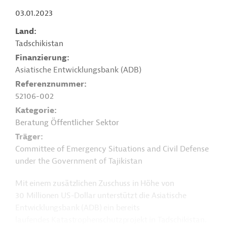
03.01.2023
Land
Tadschikistan
Finanzierung
Asiatische Entwicklungsbank (ADB)
Referenznummer
52106-002
Kategorie
Beratung Öffentlicher Sektor
Träger
Committee of Emergency Situations and Civil Defense
under the Government of Tajikistan
Mit einem zusätzlichen Zuschuss in Höhe von
30 Millionen US-Dollar unterstützt die Asiatische
Entwicklungsbank (ADB) ein bereits
laufendes Katastrophenschutzprojekt in Tadschikistan.