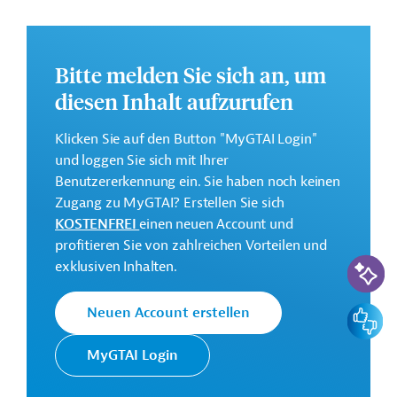
Ziel des Projekts ist die Unterstützung des laufenden
nationalen Projekts zum Katastrophenschutz. Geplant
ist die Stärkung der technischen und fachlichen
Bitte melden Sie sich an, um
Kapazitäten des Projektträgers sowie die Verbesserung
diesen Inhalt aufzurufen
der Katastrophenversorgung des Landes im Hinblick
auf den Klimawandel.
Klicken Sie auf den Button "MyGTAI Login"
und loggen Sie sich mit Ihrer
Weitere Informationen zu dem Entwicklungsprojekt
Benutzererkennung ein. Sie haben noch keinen
finden Sie auf der
Webseite der ADB
.
Zugang zu MyGTAI? Erstellen Sie sich
Geberbeitrag:
KOSTENFREI
einen neuen Account und
30 Millionen US-Dollar (Zuschuss)
profitieren Sie von zahlreichen Vorteilen und
KI-Suc
exklusiven Inhalten.
Kontaktadressen
Feedbac
Neuen Account erstellen
MyGTAI Login
Die ADB ist die wichtigste
Asiatische
multilaterale