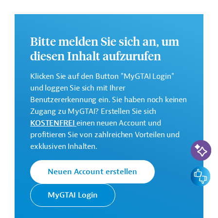
Ziele des Projekts sind die Verbesserung der
Trinkwasserversorgung und Wasseraufbereitung durch
Instandsetzungsarbeiten am Leitungsnetz. Des
Weiteren soll die zuständige Behörde "
Khojagii
Bitte melden Sie sich an, um
Manziliyu Kommunali" bei der Umsetzung des Projekts
diesen Inhalt aufzurufen
unterstützt werden.
Weitere Informationen zu dem Entwicklungsprojekt
Klicken Sie auf den Button "MyGTAI Login"
finden Sie auf der
Webseite der EBRD.
und loggen Sie sich mit Ihrer
Benutzererkennung ein. Sie haben noch keinen
GTAI informiert über die
EBRD
: Schwerpunkte,
Zugang zu MyGTAI? Erstellen Sie sich
Regularien und praktische Hinweise zur
KOSTENFREI
einen neuen Account und
Geschäftsanbahnung.
profitieren Sie von zahlreichen Vorteilen und
KI-Suc
Gesamtkosten:
exklusiven Inhalten.
10,1 Millionen Euro
Feedbac
Neuen Account erstellen
Geberbeitrag:
4 Millionen Euro (Darlehen)
MyGTAI Login
Kontaktadressen