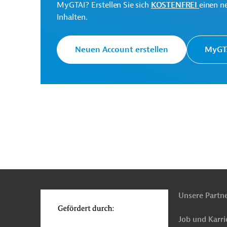
MyGTAI? Erstellen Sie sich
KOSTENFREI
einen n
Europäische Kommission
Generaldirektion Intern
Inhalten.
Neuen Account erstellen
MyGTA
Originaldokumente:
Downloads
PRO20220124786224-Annex
(PDF; 632,6 KB)
n
Funktionen
PRO20220124786224 (1)
o
(PDF; 142,6 KB)
Unsere Partn
Job und Karri