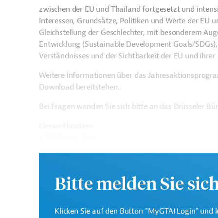
zwischen der EU und Thailand fortgesetzt und intensi
Interessen, Grundsätze, Politiken und Werte der EU u
Gleichstellung der Geschlechter, mit besonderem Aug
Entwicklung (Sustainable Development Goals/SDGs), 
Verständnisses und der Sichtbarkeit der EU und ihrer 
Weitere Informationen über das Jahresaktionsprogr
Download bereitstehen.
Bei Fragen wenden Sie sich bitte an das Brüsseler B
Gesamtkosten:
12 Millionen Euro
Kontaktadresse
Bitte melden Sie sic
Klicken Sie auf den Button "MyGTAI Login" und l