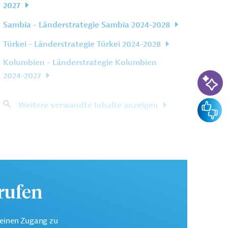
2027
Sambia - Länderstrategie Sambia 2024-2028
Türkei - Länderstrategie Türkei 2024-2028
Kolumbien - Länderstrategie Kolumbien
KI-Su
2024-2027
Feedba
Weitere verwandte Inhalte anzeigen
urufen
keinen Zugang zu