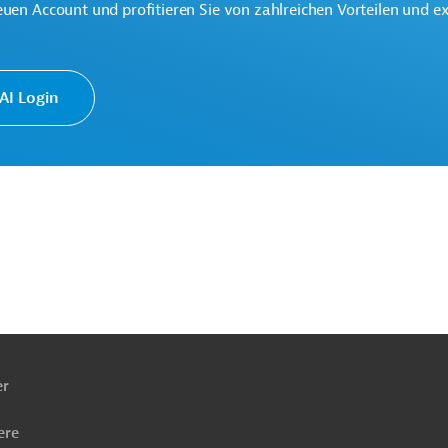
euen Account und profitieren Sie von zahlreichen Vorteilen und e
ationale Partnerschaften (GD INTPA)
I Login
ach
ben
er
ere