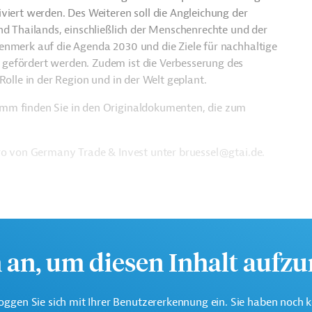
viert werden. Des Weiteren soll die Angleichung der
nd Thailands, einschließlich der Menschenrechte und der
enmerk auf die Agenda 2030 und die Ziele für nachhaltige
gefördert werden. Zudem ist die Verbesserung des
Rolle in der Region und in der Welt geplant.
amm finden Sie in den Originaldokumenten, die zum
üro von Germany Trade & Invest unter bruessel@gtai.de.
h an, um diesen Inhalt aufz
oggen Sie sich mit Ihrer Benutzererkennung ein. Sie haben noch 