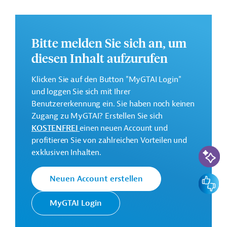
Die Durchführung des Projekts ist bis Juni 2030 geplant.
Weitere Informationen zu dem Entwicklungsprojekt
finden Sie auf der
Webseite der Weltbankgruppe
Bitte melden Sie sich an, um
und im Originaldokument, das zum Download
diesen Inhalt aufzurufen
bereitsteht.
GTAI informiert über die
W
eltbankgruppe
:
Klicken Sie auf den Button "MyGTAI Login"
Schwerpunkte, Regularien und praktische Hinweise zur
und loggen Sie sich mit Ihrer
Geschäftsanbahnung.
Benutzererkennung ein. Sie haben noch keinen
Zugang zu MyGTAI? Erstellen Sie sich
Gesamtkosten:
KOSTENFREI
einen neuen Account und
1 Milliarde US-Dollar
profitieren Sie von zahlreichen Vorteilen und
KI-Suc
Geberbeitrag:
exklusiven Inhalten.
75 Millionen US-Dollar (IDA, Kredit/Darlehen)
Feedbac
Neuen Account erstellen
Kontaktadressen
MyGTAI Login