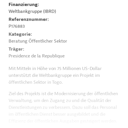
Finanzierung
Weltbankgruppe (IBRD)
Referenznummer
P176883
Kategorie
Beratung Öffentlicher Sektor
Träger
Presidence de la Republique
Mit Mitteln in Höhe von 75 Millionen US-Dollar
unterstützt die Weltbankgruppe ein Projekt im
öffentlichen Sektor in Togo.
Ziel des Projekts ist die Modernisierung der öffentlichen
Verwaltung, um den Zugang zu und die Qualität der
Dienstleistungen zu verbessern. Dazu soll das Personal
im öffentlichen Dienst besser ausgebildet und die
Effizienz der öffentlichen Ausgaben gesteigert werden.