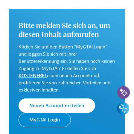
Das Jahresaktionsprogramm (Annual Action Plan/AAP)
"Resilience Rapid Response Pillar for 2024 Part 1" ist in
sieben Schwerpunktbereiche unterteilt und soll folgende
Bitte melden Sie sich an, um
Ziele erreichen:
diesen Inhalt aufzurufen
Annex 1: Verbesserung der Lebensgrundlagen und
des Zugangs zu grundlegenden Dienstleistungen mit
Klicken Sie auf den Button "MyGTAI Login"
Fokus auf Bevölkerungsgruppen, die von Konflikten
und loggen Sie sich mit Ihrer
und Klimawandel im Tschad, Südsudan und in der
Benutzererkennung ein. Sie haben noch keinen
Zentralafrikanischen Republik betroffen sind;
Zugang zu MyGTAI? Erstellen Sie sich
Annex 2: Stärkung der Widerstandsfähigkeit der
KOSTENFREI
einen neuen Account und
westafrikanischen Küstenländer gegenüber der
profitieren Sie von zahlreichen Vorteilen und
KI-Suc
Ausbreitung des Terrorismus, mit Fokus auf dem
exklusiven Inhalten.
Norden Togos und Benin;
Annex 3: Verbesserung der sozialen und
Feedbac
Neuen Account erstellen
wirtschaftlichen Widerstandsfähigkeit Pakistans
gegenüber den Auswirkungen des Klimawandels;
MyGTAI Login
Annex 4: Stärkung der Reaktionsfähigkeit Ecuadors
auf die Sicherheitslage und Schaffung