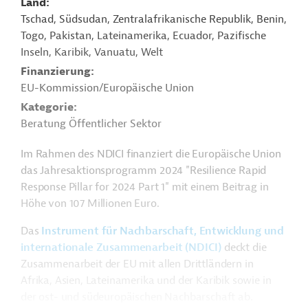
Land
Tschad, Südsudan, Zentralafrikanische Republik, Benin,
Togo, Pakistan, Lateinamerika, Ecuador, Pazifische
Inseln, Karibik, Vanuatu, Welt
Finanzierung
EU-Kommission/Europäische Union
Kategorie
Beratung Öffentlicher Sektor
Im Rahmen des NDICI finanziert die Europäische Union
das Jahresaktionsprogramm 2024 "Resilience Rapid
Response Pillar for 2024 Part 1" mit einem Beitrag in
Höhe von 107 Millionen Euro.
Das
Instrument für Nachbarschaft, Entwicklung und
internationale Zusammenarbeit (NDICI)
deckt die
Zusammenarbeit der EU mit allen Drittländern in
Afrika, Asien, Lateinamerika und der Karibik sowie in
der ost- und südeuropäischen Nachbarschaft ab.