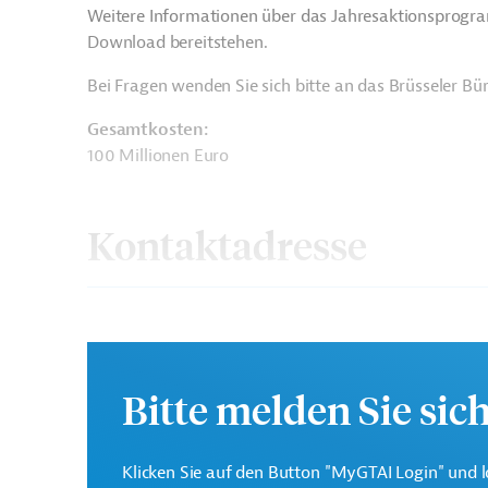
Weitere Informationen über das Jahresaktionsprogr
Download bereitstehen.
Bei Fragen wenden Sie sich bitte an das Brüsseler B
Gesamtkosten:
100 Millionen Euro
Kontaktadresse
Europäische Kommission
Generaldirektion Intern
Bitte melden Sie sic
Klicken Sie auf den Button "MyGTAI Login" und l
Originaldokumente: