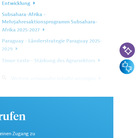
Entwicklung
Subsahara-Afrika -
Mehrjahresaktionsprogramm Subsahara-
Afrika 2025-2027
Paraguay - Länderstrategie Paraguay 2025-
KI-Su
2029
Timor-Leste - Stärkung des Agrarsektors
Feedba
Weitere verwandte Inhalte anzeigen
urufen
keinen Zugang zu