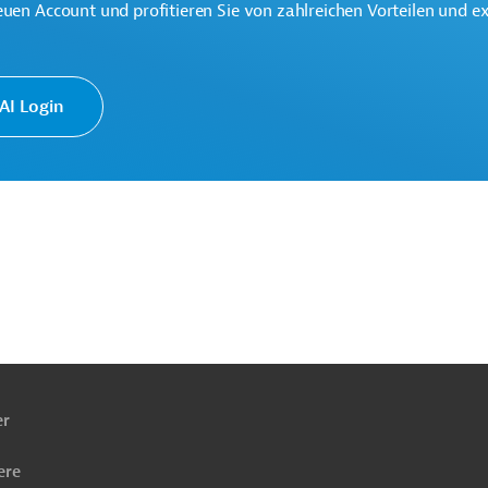
euen Account und profitieren Sie von zahlreichen Vorteilen und e
I Login
ach
ben
er
ere
Wirtschafts-, Außenwirtschaftsförderung