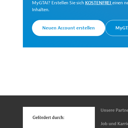
MyGTAI? Erstellen Sie sich
KOSTENFREI
einen n
Inhalten.
Downloads
Neuen Account erstellen
MyGTA
PRO20220121785256 (1)
(PDF; 315,8 KB)
PRO20220121785256 - Annex1
(PDF; 896,7 KB)
PRO20220121785256 - Annex2
(PDF; 797,4 KB)
PRO20220121785256 - Annex3
n
Funktionen
(PDF; 576,4 KB)
o
Unsere Partn
Job und Karri
Tschad
Öffentliche Verwaltung und Regierung