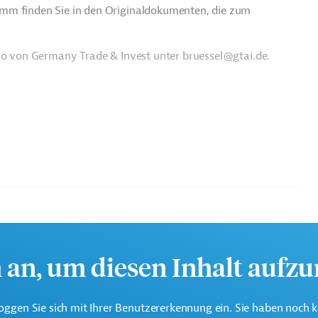
amm finden Sie in den Originaldokumenten, die zum
üro von Germany Trade & Invest unter bruessel@gtai.de.
ationale Partnerschaften (GD INTPA)
h an, um diesen Inhalt aufz
oggen Sie sich mit Ihrer Benutzererkennung ein. Sie haben noch 