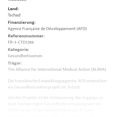
Land
Tschad
Finanzierung
Agence Française de Développement (AFD)
Referenznummer
FR-3-CTD1286
Kategorie
Gesundheitswesen
Träger
The Alliance for International Medical Action (ALIMA)
Die französische Entwicklungsagentur AFD unterstützt
ein Gesundheitssektorprojekt im Tschad.
Ziel des Projekts ist die Verbesserung des Zugangs zu
einer hochwertigen Gesundheitsversorgung und zur
Stärkung der Widerstandsfähigkeit von Frauen,
Mädchen und Kindern unter fünf Jahren in zwei