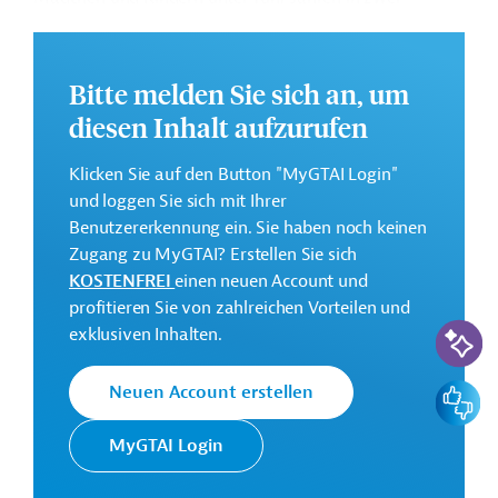
Gesundheitsbezirken von Moundou.
Die Durchführung des Projekts ist bis Dezember 2027
Bitte melden Sie sich an, um
geplant.
diesen Inhalt aufzurufen
Weitere Informationen zu dem Entwicklungsprojekt
finden Sie auf der
Webseite der AFD
.
Klicken Sie auf den Button "MyGTAI Login"
GTAI informiert über die
AFD
: Schwerpunkte,
und loggen Sie sich mit Ihrer
Regularien und praktische Hinweise zur
Benutzererkennung ein. Sie haben noch keinen
Geschäftsanbahnung.
Zugang zu MyGTAI? Erstellen Sie sich
KOSTENFREI
einen neuen Account und
Gesamtkosten:
profitieren Sie von zahlreichen Vorteilen und
1,3 Millionen Euro
KI-Suc
exklusiven Inhalten.
Geberbeitrag:
1 Million Euro (Zuschuss)
Feedbac
Neuen Account erstellen
Kontaktadressen
MyGTAI Login