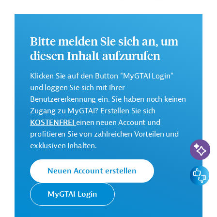
finden Sie auf der
Webseite des BZ
.
GTAI informiert über das
BZ
: Schwerpunkte, Regularien
Bitte melden Sie sich an, um
und praktische Hinweise zur Geschäftsanbahnung.
diesen Inhalt aufzurufen
Budget:
1,7 Millionen Euro
Klicken Sie auf den Button "MyGTAI Login"
und loggen Sie sich mit Ihrer
Kontaktadresse
Benutzererkennung ein. Sie haben noch keinen
Zugang zu MyGTAI? Erstellen Sie sich
KOSTENFREI
einen neuen Account und
profitieren Sie von zahlreichen Vorteilen und
KI-Suc
exklusiven Inhalten.
Das Außenministerium der
Niederlande ist u.a. für die
Feedbac
Neuen Account erstellen
internationale
Außenministerium
Entwicklungszusammenarbeit
MyGTAI Login
BZ (Ministerie
des Königreichs der Niederlande
van Buitenlandse
zuständig. Der Schwerpunkt