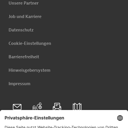
Unsere Partner
Algerien - Ausbau des Schienennetzes in Algerien,
2. Phase
Job und Karriere
Weitere verwandte Inhalte anzeigen
Datenschutz
Cookie-Einstellungen
Barrierefreiheit
Hinweisgebersystem
Impressum
Folgen Sie uns auf