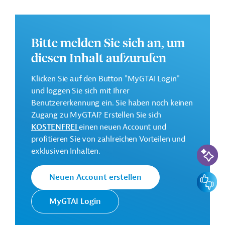
Kontaktadresse
Bitte melden Sie sich an, um
diesen Inhalt aufzurufen
Klicken Sie auf den Button "MyGTAI Login"
TCDD
Projektträger
und loggen Sie sich mit Ihrer
Benutzererkennung ein. Sie haben noch keinen
Zugang zu MyGTAI? Erstellen Sie sich
KOSTENFREI
einen neuen Account und
profitieren Sie von zahlreichen Vorteilen und
Türkei
Schienenverkehr
KI-Suc
exklusiven Inhalten.
Tiefbau, Infrastrukturbau
Projekte
Feedbac
Neuen Account erstellen
MyGTAI Login
Tenders & Projects daily