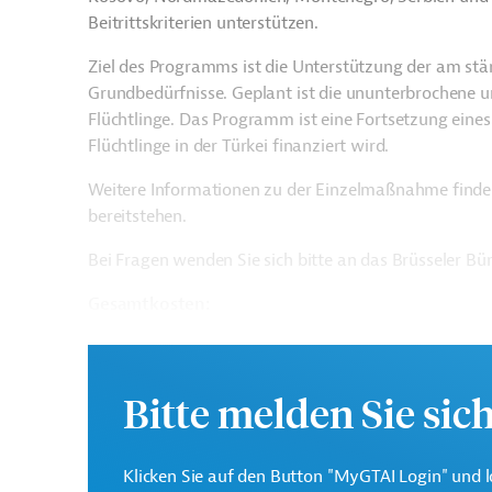
Beitrittskriterien unterstützen.
Ziel des Programms ist die Unterstützung der am stär
Grundbedürfnisse. Geplant ist die ununterbrochene un
Flüchtlinge. Das Programm ist eine Fortsetzung eines 
Flüchtlinge in der Türkei finanziert wird.
Weitere Informationen zu der Einzelmaßnahme finde
bereitstehen.
Bei Fragen wenden Sie sich bitte an das Brüsseler B
Gesamtkosten:
381 Millionen Euro
Geberbeitrag:
Bitte melden Sie sic
381 Millionen Euro
Kontaktadresse
Klicken Sie auf den Button "MyGTAI Login" und l