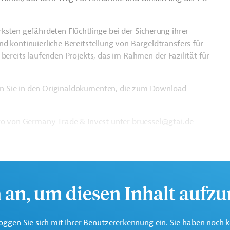
ksten gefährdeten Flüchtlinge bei der Sicherung ihrer
d kontinuierliche Bereitstellung von Bargeldtransfers für
bereits laufenden Projekts, das im Rahmen der Fazilität für
n Sie in den Originaldokumenten, die zum Download
üro von Germany Trade & Invest unter bruessel@gtai.de
h an, um diesen Inhalt aufz
oggen Sie sich mit Ihrer Benutzererkennung ein. Sie haben noch 