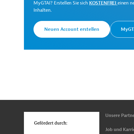
MyGTAI? Erstellen Sie sich
KOSTENFREI
einen n
Inhalten.
Neuen Account erstellen
MyGTA
Europäische Kommission
Generaldirektion NEAR -
Erweiterungsverhandlu
Originaldokument:
Downloads
n
Funktionen
o
PRO20221111920154 - amending
(PDF; 129,5 KB)
Unsere Partn
PRO20221111920154 - Annex amending
(PDF; 293,0 KB)
Job und Karri