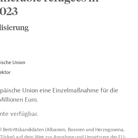
2023
lisierung
ische Union
ektor
ropäische Union eine Einzelmaßnahme für die
Millionen Euro.
nte verfügbar.
l Beitrittskandidaten (Albanien, Bosnien und Herzegowina,
 Türkei) auf dem Weg zur Annahme und Umsetzung der EU-