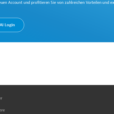
euen Account und profitieren Sie von zahlreichen Vorteilen und e
I Login
 Europäische Nachbarschaftspolitik und
ngen
ach
ben
er
ere