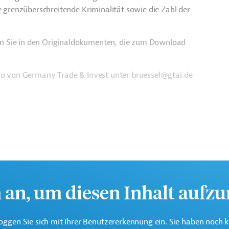
e grenzüberschreitende Kriminalität sowie die Zahl der
n Sie in den Originaldokumenten, die zum Download
üro von Germany Trade & Invest unter bruessel@gtai.de
h an, um diesen Inhalt aufz
oggen Sie sich mit Ihrer Benutzererkennung ein. Sie haben noch 