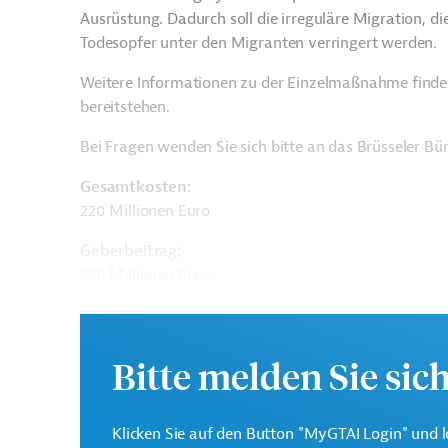
Ausrüstung. Dadurch soll die irreguläre Migration, di
Todesopfer unter den Migranten verringert werden.
Weitere Informationen zu der Einzelmaßnahme finde
bereitstehen.
Bei Fragen wenden Sie sich bitte an das Brüsseler B
Gesamtkosten:
220 Millionen Euro
Geberbeitrag:
220 Millionen Euro
Kontaktadresse
Bitte melden Sie sic
Klicken Sie auf den Button "MyGTAI Login" und l