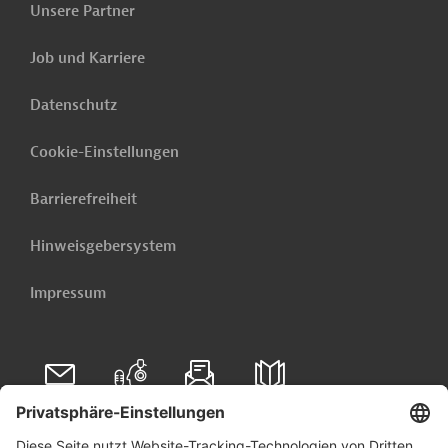
Unsere Partner
Job und Karriere
Türkei
Land- und Forstwirtschaft
Datenschutz
Land- und Forstwirtschaft, übergreifend
Nahrungsmittel, Getränke
Cookie-Einstellungen
Soziale Entwicklung
Armutsbekämpfung
Barrierefreiheit
Förderung benachteiligter Gruppen
Projekte
Hinweisgebersystem
Impressum
Tenders & Projects daily
Unser E-Mail-Service liefert Ihnen täglich
die neuesten öffentlichen Ausschreibungen und Projekte
aus der ganzen Welt - direkt in Ihr Postfach.
Jetzt einrichten lassen
Folgen Sie uns auf