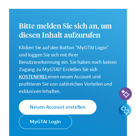
Weitere Informationen zu dem geplanten
Entwicklungsprojekt finden Sie auf der
Webseite der
AIIB
und im Originaldokument, das zum Download
Bitte melden Sie sich an, um
bereitsteht.
diesen Inhalt aufzurufen
Gesamtkosten:
Klicken Sie auf den Button "MyGTAI Login"
150 Millionen US-Dollar
und loggen Sie sich mit Ihrer
Geberbeitrag:
Benutzererkennung ein. Sie haben noch keinen
150 Millionen US-Dollar (Darlehen)
Zugang zu MyGTAI? Erstellen Sie sich
KOSTENFREI
einen neuen Account und
Kontaktadressen
profitieren Sie von zahlreichen Vorteilen und
KI-Suc
exklusiven Inhalten.
Feedbac
Neuen Account erstellen
Asiatische
MyGTAI Login
Ziel der AIIB ist die nachhaltige
Infrastruktur-
wirtschaftliche Entwicklung der
Investitionsbank