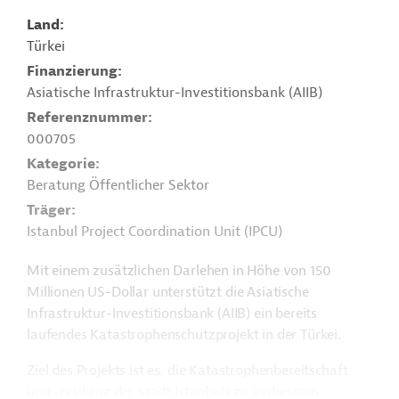
Land
Türkei
Finanzierung
Asiatische Infrastruktur-Investitionsbank (AIIB)
Referenznummer
000705
Kategorie
Beratung Öffentlicher Sektor
Träger
Istanbul Project Coordination Unit (IPCU)
Mit einem zusätzlichen Darlehen in Höhe von 150
Millionen US-Dollar unterstützt die Asiatische
Infrastruktur-Investitionsbank (AIIB) ein bereits
laufendes Katastrophenschutzprojekt in der Türkei.
Ziel des Projekts ist es, die Katastrophenbereitschaft
und -resilienz der Stadt Istanbuls zu verbessern.