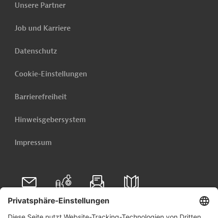
Unsere Partner
Job und Karriere
Originaldokument:
Datenschutz
Download
Cookie-Einstellungen
PRO202406271794100 (2)
(PDF; 1,8 MB)
Barrierefreiheit
Hinweisgebersystem
Türkei
Katastrophenschutz und -hilfe
Impressum
Wasser-, Hochwasserschutz
Öffentliche Verwaltung und Regierung
Bau, übergreifend
Projekte
Folgen Sie uns auf