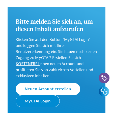
Kapazitäten für Hochwasser- und
Dürrerisikomanagement.
Die Durchführung des Projekts ist geplant bis Dezember
Bitte melden Sie sich an, um
2031.
diesen Inhalt aufzurufen
Weitere Informationen zu dem Entwicklungsprojekt
finden Sie auf der
Webseite der Weltbankgruppe
Klicken Sie auf den Button "MyGTAI Login"
und im Originaldokument, das zum Download
und loggen Sie sich mit Ihrer
bereitsteht.
Benutzererkennung ein. Sie haben noch keinen
Zugang zu MyGTAI? Erstellen Sie sich
GTAI informiert über die
W
eltbankgruppe
:
KOSTENFREI
einen neuen Account und
Schwerpunkte, Regularien und praktische Hinweise zur
profitieren Sie von zahlreichen Vorteilen und
Geschäftsanbahnung.
KI-Suc
exklusiven Inhalten.
Gesamtkosten:
600 Millionen US-Dollar
Feedbac
Neuen Account erstellen
Geberbeitrag:
MyGTAI Login
600 Millionen US-Dollar (IBRD, Darlehen)