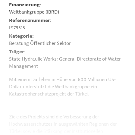
Finanzierung
Weltbankgruppe (IBRD)
Referenznummer
P179313
Kategorie
Beratung Öffentlicher Sektor
Träger
State Hydraulic Works; General Directorate of Water
Management
Mit einem Darlehen in Höhe von 600 Millionen US-
Dollar unterstützt die Weltbankgruppe ein
Katastrophenschutzprojekt der Türkei.
Ziele des Projekts sind die Verbesserung der
Hochwasserschutzes in ausgewählten Regionen der
Türkei sowie die Stärkung der institutionellen