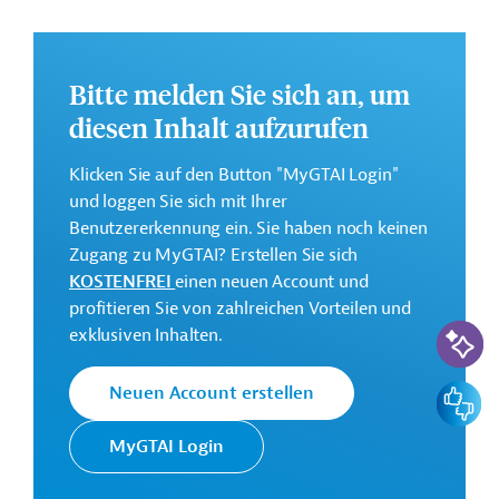
Erstellung geophysikalischer Profile
Erkundungsbohrungen
Bitte melden Sie sich an, um
Name und Land des erfolgreichen Auftragnehmers
diesen Inhalt aufzurufen
Geoconseil, Tunesien
Klicken Sie auf den Button "MyGTAI Login"
Startdatum des Vertrags: 01.06.2023
und loggen Sie sich mit Ihrer
Vertragssumme (Währung gem. Auftrag): bis zu EUR
Benutzererkennung ein. Sie haben noch keinen
920.351,15 (bis zu TDN 2.608.552,779)
Zugang zu MyGTAI? Erstellen Sie sich
KOSTENFREI
einen neuen Account und
Weitere Details zu dieser Meldung (und etwaig
profitieren Sie von zahlreichen Vorteilen und
aufgeführten Downloads) liegen hier nicht vor. Interne
KI-Suc
exklusiven Inhalten.
gtai-Nr. AUS20220208796394 bitte bei Rückfragen bei
Germany Trade and Invest angeben!
Feedbac
Neuen Account erstellen
Download
MyGTAI Login
AUS20220208796394 (3)
(PDF; 216,1 KB)