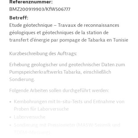
Referenznummer
BMZ200919903/KfW506777
Betreff
Etude géotechnique – Travaux de reconnaissances
géologiques et géotechniques de la station de
transfert d’énergie par pompage de Tabarka en Tunisie
Kurzbeschreibung des Auftrags:
Erhebung geologischer und geotechnischer Daten zum
Pumpspeicherkraftwerks Tabarka, einschließlich
Sondierung.
Folgende Arbeiten sollen durchgeführt werden:
Kernbohrungen mit In-situ-Tests und Entnahme von
Proben für Laborversuche
Laborversuche
Sondierung mit Pressiometer (MASW-Seismik und
TDEM-Messung)