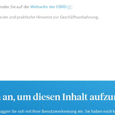
inden Sie auf der
Webseite der EBRD
.
arien und praktische Hinweise zur Geschäftsanbahnung.
h an, um diesen Inhalt aufz
estitionsvorhaben in Mitteleuropa, Zentralasien und im
oggen Sie sich mit Ihrer Benutzererkennung ein. Sie haben noch 
 Mittelmeerraum und hat zum Ziel, den Privatsektor zu stärken.