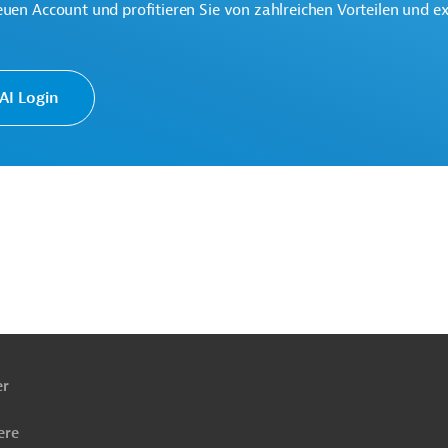
euen Account und profitieren Sie von zahlreichen Vorteilen und e
I Login
und Rohstoffe, übergreifend
, Ventile, Filter
Projekte
ach
ben
er
ere