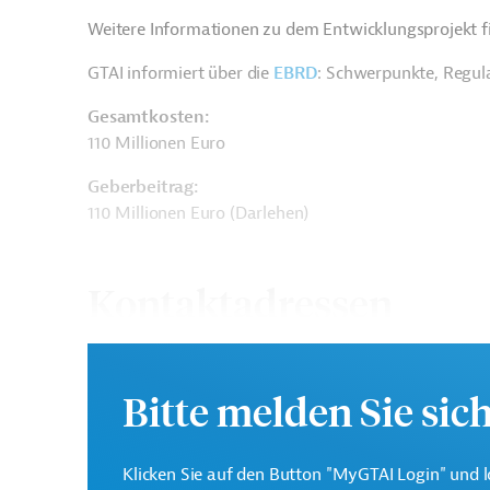
Weitere Informationen zu dem Entwicklungsprojekt f
GTAI informiert über die
EBRD
: Schwerpunkte, Regul
Gesamtkosten:
110 Millionen Euro
Geberbeitrag:
110 Millionen Euro (Darlehen)
Kontaktadressen
Bitte melden Sie sic
Europäische Bank für
Die EBRD finanziert Inv
Wiederaufbau und
Klicken Sie auf den Button "MyGTAI Login" und l
südlichen und östlichen