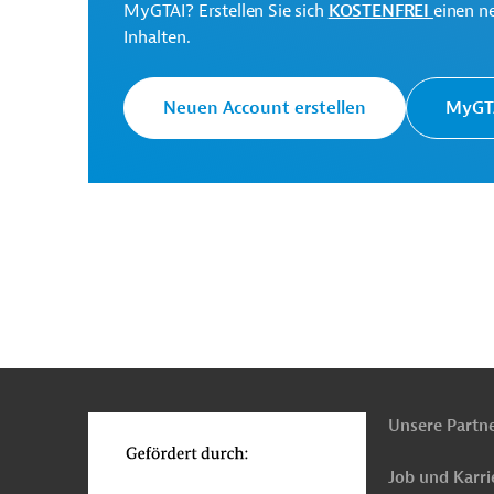
Entwicklung (EBRD)
MyGTAI? Erstellen Sie sich
KOSTENFREI
einen n
Inhalten.
Compagnie des
Phosphates de Gafsa
Projektträger
Neuen Account erstellen
MyGTA
(CPG)
Tunesien
Bergbau und Rohstoffe
Bergbau 
Abwasserentsorgung, Entwässerung
Armaturen
n
Funktionen
o
Unsere Partn
Job und Karri