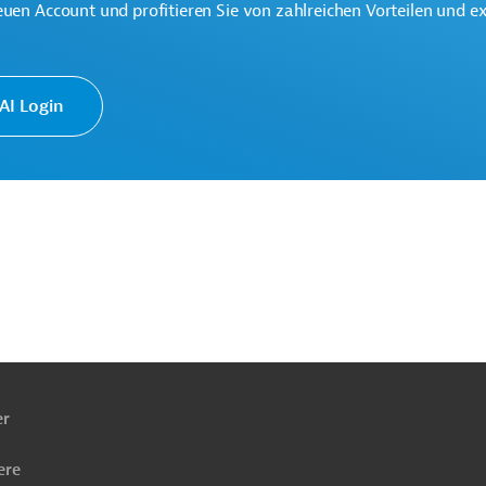
euen Account und profitieren Sie von zahlreichen Vorteilen und e
I Login
ze
Luft-, Klimaschutz
Klimawandel
raft
Solarenergie
Windenergie
Bioenergie
ach
ben
er
ere