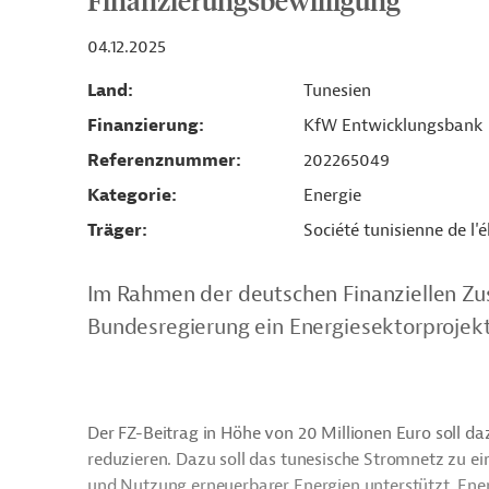
Finanzierungsbewilligung
04.12.2025
Land
Tunesien
Finanzierung
KfW Entwicklungsbank
Referenznummer
202265049
Kategorie
Energie
Träger
Société tunisienne de l'é
Im Rahmen der deutschen Finanziellen Zu
Bundesregierung ein Energiesektorprojekt
Der FZ-Beitrag in Höhe von 20 Millionen Euro soll d
reduzieren. Dazu soll das tunesische Stromnetz zu ei
und Nutzung erneuerbarer Energien unterstützt, Ener