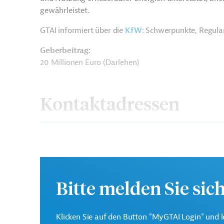
gewährleistet.
GTAI informiert über die
KfW
: Schwerpunkte, Regula
Geberbeitrag:
20 Millionen Euro (Darlehen)
Kontaktadressen
Die KfW Entwicklungsba
Auftrag der Bundesregie
Bitte melden Sie sic
KfW Entwicklungsbank
Unterstützung deutsche
Klima- und Umweltschut
Entwicklung.
Klicken Sie auf den Button "MyGTAI Login" und l