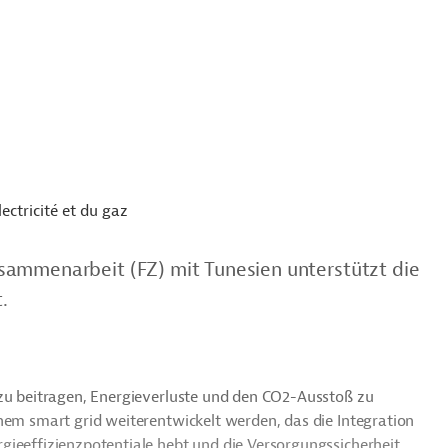
lectricité et du gaz
sammenarbeit (FZ) mit Tunesien unterstützt die
.
azu beitragen, Energieverluste und den CO2-Ausstoß zu
nem smart grid weiterentwickelt werden, das die Integration
gieeffizienzpotentiale hebt und die Versorgungssicherheit