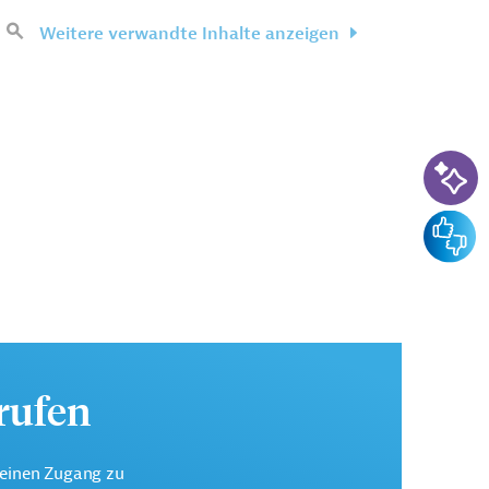
Weitere verwandte Inhalte anzeigen
KI-Su
Feedba
urufen
keinen Zugang zu