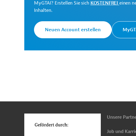
MyGTAI? Erstellen Sie sich
KOSTENFREI
einen n
Inhalten.
Société tunisienne de
Projektträger
l'électricité et du gaz
Neuen Account erstellen
MyGTA
Tunesien
Stromübertragung, -verteilung, Net
IKT, übergreifend
Energieeffizienz
Wasserk
Projekte
n
Funktionen
o
Unsere Partn
Job und Karri