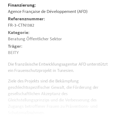
Finanzierung
Agence Française de Développement (AFD)
Referenznummer
FR-3-CTN1382
Kategorie
Beratung Öffentlicher Sektor
Träger
BEITY
Die französische Entwicklungsagentur AFD unterstützt
ein Frauenschutzprojekt in Tunesien.
Ziele des Projekts sind die Bekämpfung
geschlechtsspezifischer Gewalt, die Förderung der
gesellschaftlichen Akzeptanz des
Gleichstellungsprinzips und die Verbesserung des
Zugangs betroffener Frauen zu Präventions- und
Schutzmaßnahmen.