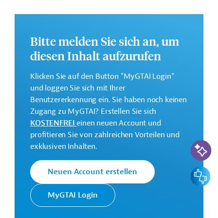
Die Durchführung des Projekts ist bis Juli 2028 geplant.
Weitere Informationen zu dem Entwicklungsprojekt
finden Sie auf der
Webseite der AFD
.
Bitte melden Sie sich an, um
diesen Inhalt aufzurufen
GTAI informiert über die
AFD
: Schwerpunkte,
Regularien und praktische Hinweise zur
Klicken Sie auf den Button "MyGTAI Login"
Geschäftsanbahnung.
und loggen Sie sich mit Ihrer
Gesamtkosten:
Benutzererkennung ein. Sie haben noch keinen
0,9 Millionen Euro
Zugang zu MyGTAI? Erstellen Sie sich
KOSTENFREI
einen neuen Account und
Geberbeitrag:
profitieren Sie von zahlreichen Vorteilen und
0,8 Millionen Euro (Zuschuss)
KI-Suc
exklusiven Inhalten.
Kontaktadressen
Feedbac
Neuen Account erstellen
MyGTAI Login