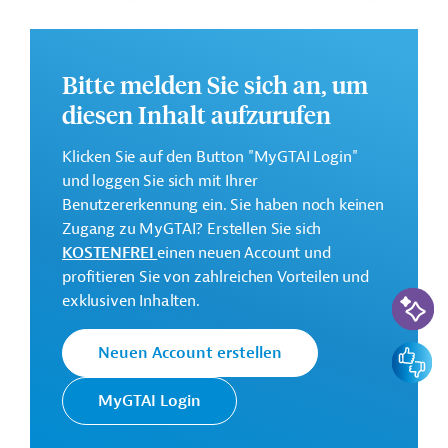
erneuerbarer Energien;
Förderung der Privatwirtschaft.
Bitte melden Sie sich an, um
Weitere Informationen über die Einzelmaßnahme
diesen Inhalt aufzurufen
finden Sie im Originaldokument, das zum Download
bereitsteht.
Klicken Sie auf den Button "MyGTAI Login"
Bei Fragen wenden Sie sich bitte an das Brüsseler Büro
und loggen Sie sich mit Ihrer
von Germany Trade & Invest unter bruessel@gtai.de.
Benutzererkennung ein. Sie haben noch keinen
Zugang zu MyGTAI? Erstellen Sie sich
Gesamtkosten:
KOSTENFREI
einen neuen Account und
50 Millionen Euro
profitieren Sie von zahlreichen Vorteilen und
KI-Suc
exklusiven Inhalten.
Kontaktadresse
Feedbac
Neuen Account erstellen
MyGTAI Login
Europäische
Generaldirektion Internationale
Kommission
Partnerschaften (GD INTPA)