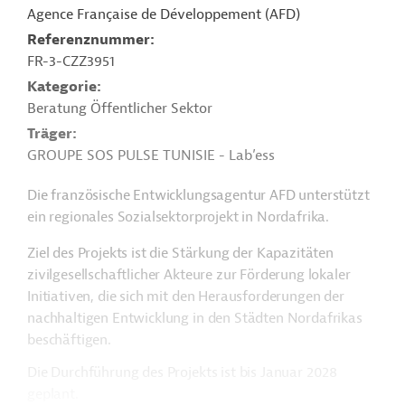
Agence Française de Développement (AFD)
Referenznummer
FR-3-CZZ3951
Kategorie
Beratung Öffentlicher Sektor
Träger
GROUPE SOS PULSE TUNISIE - Lab’ess
Die französische Entwicklungsagentur AFD unterstützt
ein regionales Sozialsektorprojekt in Nordafrika.
Ziel des Projekts ist die Stärkung der Kapazitäten
zivilgesellschaftlicher Akteure zur Förderung lokaler
Initiativen, die sich mit den Herausforderungen der
nachhaltigen Entwicklung in den Städten Nordafrikas
beschäftigen.
Die Durchführung des Projekts ist bis Januar 2028
geplant.