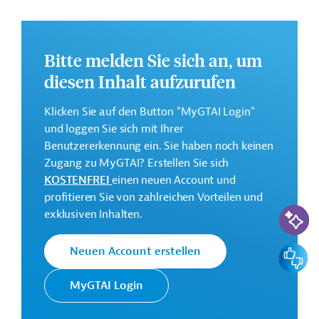
Weitere Informationen zu dem Entwicklungsprojekt
finden Sie auf der
Webseite der AFD
.
Bitte melden Sie sich an, um
GTAI informiert über die
AFD
: Schwerpunkte,
Regularien und praktische Hinweise zur
diesen Inhalt aufzurufen
Geschäftsanbahnung.
Klicken Sie auf den Button "MyGTAI Login"
Gesamtkosten:
und loggen Sie sich mit Ihrer
3 Millionen Euro
Benutzererkennung ein. Sie haben noch keinen
Geberbeitrag:
Zugang zu MyGTAI? Erstellen Sie sich
2,7 Millionen Euro (Zuschuss)
KOSTENFREI
einen neuen Account und
profitieren Sie von zahlreichen Vorteilen und
KI-Suc
exklusiven Inhalten.
Kontaktadressen
Feedbac
Neuen Account erstellen
MyGTAI Login
Die AFD finanziert und