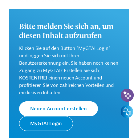
Rückkehrer zu ermöglichen. Dazu sollen das
Ausbildungszentrum für Werkzeugbau in Sousse und
das Ausbildungszentrum für Maschinenbau in
Grombalia saniert bzw. erweitert werden.
Bitte melden Sie sich an, um
Die Durchführung des Projekts ist bis Juni 2028 geplant.
diesen Inhalt aufzurufen
Weitere Informationen zu dem Entwicklungsprojekt
Klicken Sie auf den Button "MyGTAI Login"
finden Sie auf der
Webseite der AFD
.
und loggen Sie sich mit Ihrer
GTAI informiert über die
AFD
: Schwerpunkte,
Benutzererkennung ein. Sie haben noch keinen
Regularien und praktische Hinweise zur
Zugang zu MyGTAI? Erstellen Sie sich
Geschäftsanbahnung.
KOSTENFREI
einen neuen Account und
profitieren Sie von zahlreichen Vorteilen und
Gesamtkosten:
KI-Suc
exklusiven Inhalten.
14,4 Millionen Euro
Geberbeitrag:
Feedbac
Neuen Account erstellen
5 Millionen Euro (Zuschuss)
MyGTAI Login
Kontaktadressen