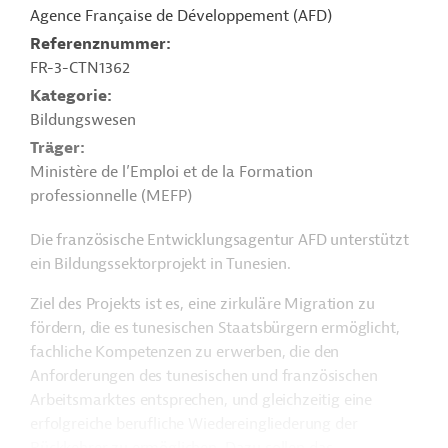
Agence Française de Développement (AFD)
Referenznummer
FR-3-CTN1362
Kategorie
Bildungswesen
Träger
Ministère de l’Emploi et de la Formation
professionnelle (MEFP)
Die französische Entwicklungsagentur AFD unterstützt
ein Bildungssektorprojekt in Tunesien.
Ziel des Projekts ist es, eine zirkuläre Migration zu
fördern, die es tunesischen Staatsbürgern ermöglicht,
fachliche Kompetenzen zu erwerben, die den
Anforderungen des tunesischen und französischen
Arbeitsmarktes entsprechen, und gleichzeitig eine
erfolgreiche berufliche Wiedereingliederung der