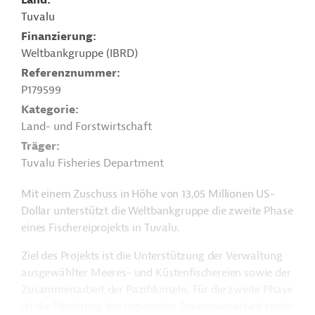
Land
Tuvalu
Finanzierung
Weltbankgruppe (IBRD)
Referenznummer
P179599
Kategorie
Land- und Forstwirtschaft
Träger
Tuvalu Fisheries Department
Mit einem Zuschuss in Höhe von 13,05 Millionen US-
Dollar unterstützt die Weltbankgruppe die zweite Phase
eines Fischereiprojekts in Tuvalu.
Ziel des Projekts ist die Unterstützung der Verwaltung
ausgewählter Meeres- und Küstenfischereien sowie der
Zusammenarbeit der Pazifikinseln. Für die zweite Phase
ist die Förderung der regionalen Zusammenarbeit sowie