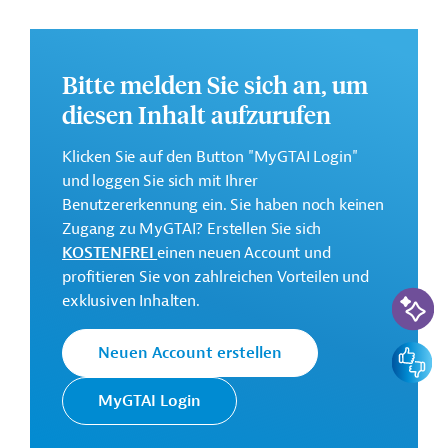
die Steigerung der Fachkompetenzen im
Verwaltungssektor vorgesehen.
Weitere Informationen zu dem Entwicklungsprojekt
Bitte melden Sie sich an, um
finden Sie auf der
Webseite der Weltbankgruppe
diesen Inhalt aufzurufen
und im Originaldokument, das zum Download
bereitsteht.
Klicken Sie auf den Button "MyGTAI Login"
GTAI informiert über die
W
eltbankgruppe
:
und loggen Sie sich mit Ihrer
Schwerpunkte, Regularien und praktische Hinweise zur
Benutzererkennung ein. Sie haben noch keinen
Geschäftsanbahnung.
Zugang zu MyGTAI? Erstellen Sie sich
KOSTENFREI
einen neuen Account und
Gesamtkosten:
profitieren Sie von zahlreichen Vorteilen und
13,05 Millionen US-Dollar
KI-Suc
exklusiven Inhalten.
Geberbeitrag:
13,05 Millionen US-Dollar (IDA, Kredit)
Feedbac
Neuen Account erstellen
MyGTAI Login
Kontaktadressen