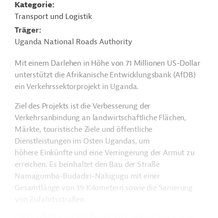
Kategorie
Transport und Logistik
Träger
Uganda National Roads Authority
Mit einem Darlehen in Höhe von 71 Millionen US-Dollar
unterstützt die Afrikanische Entwicklungsbank (AfDB)
ein Verkehrssektorprojekt in Uganda.
Ziel des Projekts ist die Verbesserung der
Verkehrsanbindung an landwirtschaftliche Flächen,
Märkte, touristische Ziele und öffentliche
Dienstleistungen im Osten Ugandas, um
höhere Einkünfte und eine Verringerung der Armut zu
erreichen. Es beinhaltet den Bau der Straße
Namagumba-Budadiri-Nalugugu mit einer
Gesamtlänge von 39 Kilometern sowie die Sanierung
von Zufahrtsstraßen.
Die Durchführung des Projekts ist geplant von Januar