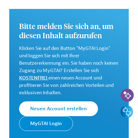
2023 bis Dezember 2027.
Weitere Informationen zu dem Entwicklungsprojekt
Bitte melden Sie sich an, um
finden Sie auf der
Webseite der AfDB
und im
Originaldokument, das zum Download bereitsteht.
diesen Inhalt aufzurufen
Gesamtkosten:
Klicken Sie auf den Button "MyGTAI Login"
77,74 Millionen US-Dollar
und loggen Sie sich mit Ihrer
Geberbeitrag:
Benutzererkennung ein. Sie haben noch keinen
71 Millionen US-Dollar (BAD, Darlehen)
Zugang zu MyGTAI? Erstellen Sie sich
KOSTENFREI
einen neuen Account und
profitieren Sie von zahlreichen Vorteilen und
Kontaktadressen
KI-Suc
exklusiven Inhalten.
Feedbac
Neuen Account erstellen
Die AfDB setzt sich für die
Afrikanische
Bekämpfung von Armut und
MyGTAI Login
Entwicklungsbank
Ungleichheit sowie die Förderung
(AfDB)
eines nachhaltigen