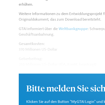
erhöhen.
Weitere Informationen zu dem Entwicklungsprojekt f
Originaldokument, das zum Download bereitsteht.
GTAI informiert über die
W
eltbankgruppe
: Schwerpu
Geschäftsanbahnung.
Gesamtkosten:
370 Millionen US-Dollar
Geberbeitrag:
250 Millionen US-Dollar (IDA, Kredit; beantragt)
Kontaktadressen
Bitte melden Sie sic
Klicken Sie auf den Button "MyGTAI Login" und l