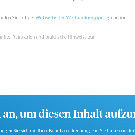
inden Sie auf der
Webseite der Weltbankgruppe
und im
nkte, Regularien und praktische Hinweise zur
h an, um diesen Inhalt aufz
oggen Sie sich mit Ihrer Benutzererkennung ein. Sie haben noch 