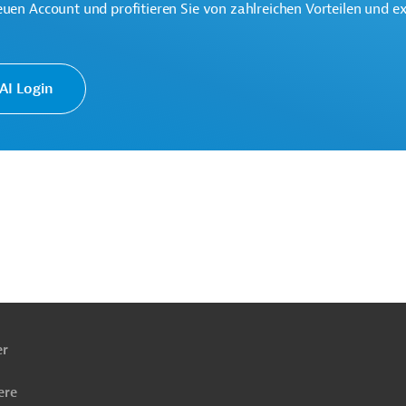
euen Account und profitieren Sie von zahlreichen Vorteilen und e
eine der weltweit größten multilateralen
onen.
I Login
ach
ben
er
ere