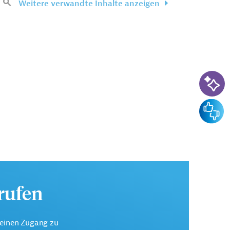
Weitere verwandte Inhalte anzeigen
KI-Su
Feedba
urufen
keinen Zugang zu