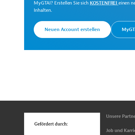
MyGTAI? Erstellen Sie sich
KOSTENFREI
einen n
Inhalten.
Die Weltbankgruppe ist 
Weltbank
Entwicklungsorganisati
Neuen Account erstellen
MyGTA
Uganda Energy Credit
Capitalisation Company
Projektträger
Uganda Electricity
Distribution Company
Projektträger
Limited
n
Funktionen
o
Originaldokument:
Unsere Partn
Download
Job und Karri